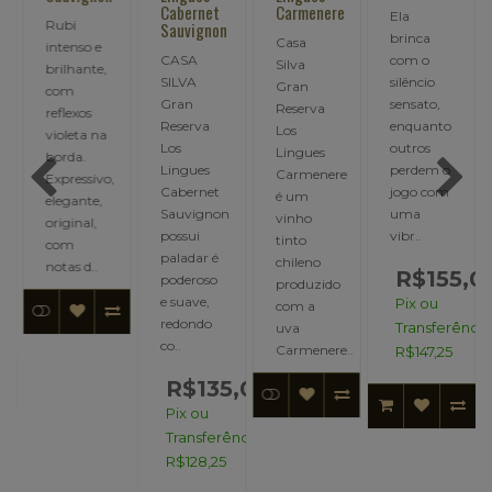
Cabernet
Carmenere
Ela
Rubi
Sauvignon
brinca
Casa
intenso e
CASA
com o
Silva
brilhante,
SILVA
silêncio
Gran
com
.
Gran
sensato,
Reserva
reflexos
Reserva
enquanto
Los
violeta na
Los
outros
Lingues
borda.
Lingues
perdem o
Carmenere
Expressivo,
Cabernet
jogo com
é um
elegante,
:
Sauvignon
uma
vinho
original,
possui
vibr..
tinto
com
,00
paladar é
chileno
notas d..
R$155,0
poderoso
produzido
e suave,
Pix ou
ncia:
com a
redondo
Transferência
uva
co..
Carmenere..
R$147,25
R$135,00
Pix ou
Transferência:
R$128,25