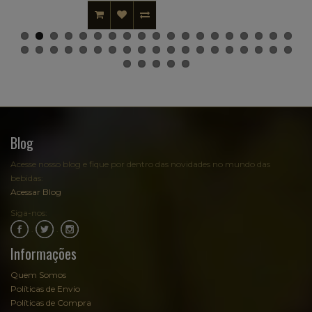
Blog
Acesse nosso blog e fique por dentro das novidades no mundo das
bebidas:
Acessar Blog
Siga-nos:
.
.
Informações
Quem Somos
Políticas de Envio
Políticas de Compra