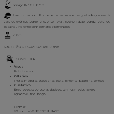
Serviço 16 ° C a 18 ° C.
Harmoniza com: Pratos de carnes vermelhas grelhadas, carnes de
caça ou exóticas (cordeiro, cabrito, javali, coelho, faisão, perdiz, pato) ou
bacalhau no forno com tomates e pimentões.
750ml
SUGESTÃO DE GUARDA: até 10 anos
SOMMELIER
Visual
Rubi intenso
Olfativo
Frutas maduras, especiarias, tosta, pimenta, baunilha, terroso
Gustativo
Encorpado, saboroso, aveludado, taninos macios, acidez
agradável, final longo
Premio:
90
pointos WINE ENTHUSIAST