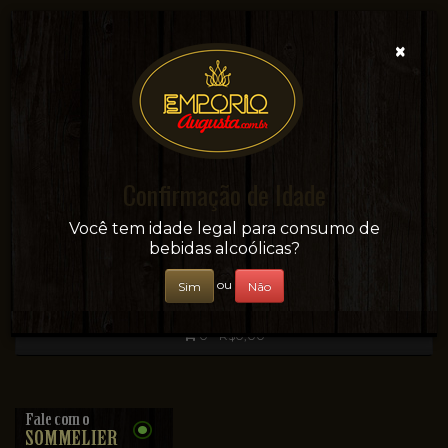
×
Confirmação de Idade
Sua conveniência e adega on-line!
Você tem idade legal para consumo de
bebidas alcoólicas?
ou
Sim
Não
0 - R$0,00