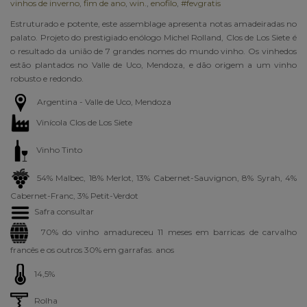
vinhos de inverno
,
fim de ano
,
win.
,
enofilo
,
#fevgratis
Estruturado e potente, este assemblage apresenta notas amadeiradas no
palato. Projeto do prestigiado enólogo Michel Rolland, Clos de Los Siete é
o resultado da união de 7 grandes nomes do mundo vinho. Os vinhedos
estão plantados no Valle de Uco, Mendoza, e dão origem a um vinho
robusto e redondo.
Argentina -
Valle de Uco, Mendoza
Vinícola
Clos de Los Siete
Vinho Tinto
54% Malbec, 18% Merlot, 13% Cabernet-Sauvignon, 8% Syrah, 4%
Cabernet-Franc, 3% Petit-Verdot
Safra consultar
70% do vinho amadureceu 11 meses em barricas de carvalho
francês e os outros 30% em garrafas. anos
14,5%
Rolha