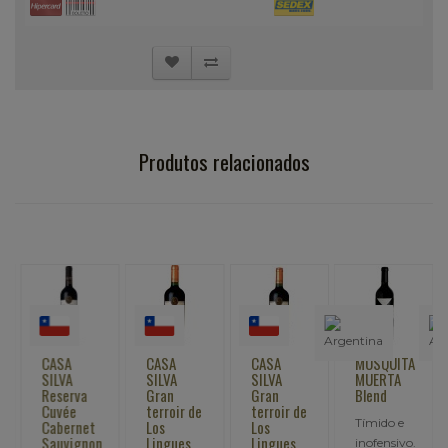
Produtos relacionados
CASA
CASA
CASA
MOSQUITA
SILVA
SILVA
SILVA
MUERTA
Reserva
Gran
Gran
Blend
Cuvée
terroir de
terroir de
Tímido e
Cabernet
Los
Los
Sauvignon
Lingues
Lingues
inofensivo.