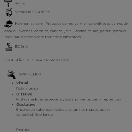
Rolha
Serviço 16 ° C a 18 ° C.
Harmoniza com: Pratos de carnes vermelhas grelhadas, carnes de
caça ou exóticas (cordeiro, cabrito, javali, coelho, faisão, perdiz, pato) ou
bacalhau no forno com tomates e pimentões.
1500ml
SUGESTÃO DE GUARDA: até 10 anos
SOMMELIER
Visual
Rubi intenso
Olfativo
Frutas maduras, especiarias, tosta, pimenta, baunilha, terroso
Gustativo
Encorpado, saboroso, aveludado, taninos macios, acidez
agradável, final longo
Premio: