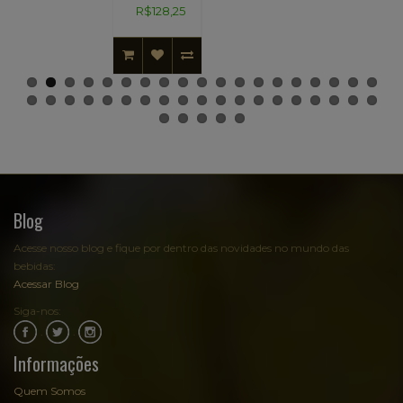
R$128,25
Blog
Acesse nosso blog e fique por dentro das novidades no mundo das
bebidas:
Acessar Blog
Siga-nos:
.
.
Informações
Quem Somos