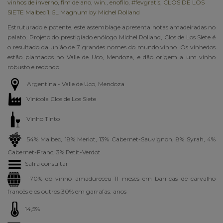
vinhos de inverno
,
fim de ano
,
win.
,
enofilo
,
#fevgratis
,
CLOS DE LOS
SIETE Malbec 1
,
5L Magnum by Michel Rolland
Estruturado e potente, este assemblage apresenta notas amadeiradas no
palato. Projeto do prestigiado enólogo Michel Rolland, Clos de Los Siete é
o resultado da união de 7 grandes nomes do mundo vinho. Os vinhedos
estão plantados no Valle de Uco, Mendoza, e dão origem a um vinho
robusto e redondo.
Argentina -
Valle de Uco, Mendoza
Vinícola
Clos de Los Siete
Vinho Tinto
54% Malbec, 18% Merlot, 13% Cabernet-Sauvignon, 8% Syrah, 4%
Cabernet-Franc, 3% Petit-Verdot
Safra consultar
70% do vinho amadureceu 11 meses em barricas de carvalho
francês e os outros 30% em garrafas. anos
14,5%