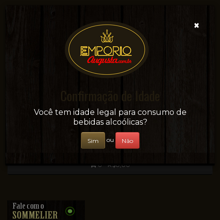
×
Confirmação de Idade
Sua conveniência e adega on-line!
Você tem idade legal para consumo de
bebidas alcoólicas?
ou
Sim
Não
0 - R$0,00