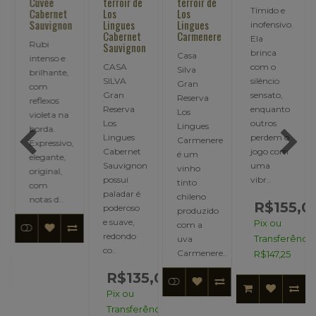
Cuvée
terroir de
terroir de
Tímido e
Cabernet
Los
Los
Sauvignon
Lingues
Lingues
inofensivo.
Cabernet
Carmenere
Ela
Rubi
Sauvignon
brinca
Casa
intenso e
CASA
com o
Silva
brilhante,
SILVA
silêncio
Gran
com
.
Gran
sensato,
Reserva
reflexos
Reserva
enquanto
Los
violeta na
Los
outros
Lingues
borda.
Lingues
perdem o
Carmenere
Expressivo,
Cabernet
jogo com
é um
elegante,
:
Sauvignon
uma
vinho
original,
possui
vibr..
tinto
com
,00
paladar é
chileno
notas d..
R$155,0
poderoso
produzido
e suave,
Pix ou
ncia:
com a
redondo
Transferência
uva
co..
Carmenere..
R$147,25
R$135,00
Pix ou
Transferência: