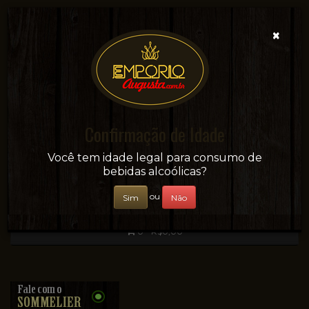
×
Confirmação de Idade
Sua conveniência e adega on-line!
Você tem idade legal para consumo de
bebidas alcoólicas?
ou
Sim
Não
0 - R$0,00