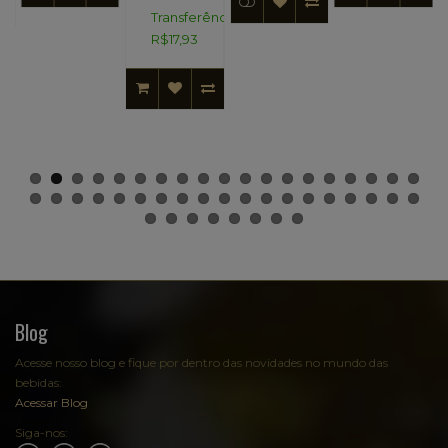
Transferência:
R$17,93
Blog
Acesse nosso blog e fique por dentro das novidades no mundo das
bebidas:
Acessar Blog
Siga-nos: