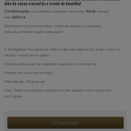
nibs de cacau crocantes e creme de baunilha!
Combinação
mais perfeita que essa não existe.
Você
merece
essa
delícia
.
Bombons no tamanho ideal, cheios de recheio, embalados
individualmente e super saborosos!
A Schogetten faz parte da infância dos alemães há 60 anos. Único na
receita, irresistível no sabor.
Produto fabricado na cidade de Saarloius na Alemanha
Manter em local seco e fresco.
Peso líquido: 116 gramas.
Obs: Todos os produtos vendidos no site, seguem com rótulo em
português.
Esgotado