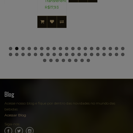
Transferência:
R$17,93
Blog
Acesse nosso blog e fique por dentro das novidades no mundo das
bebidas:
Acessar Blog
Siga-nos:
.
.