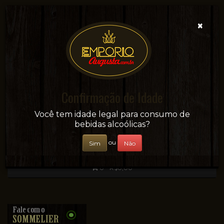
×
Confirmação de Idade
Sua conveniência e adega on-line!
Você tem idade legal para consumo de
bebidas alcoólicas?
ou
Sim
Não
0 - R$0,00