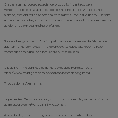
Graças a um processo especial de produção inventado pela
Hengstenberg e pela utilização do bem conceituado vinho branco
alemão, este chucrute se destaca pelo sabor suave e suculento. Use sem
aquecer em saladas, aquecido com salsichas e pratos típicos alemães ou
adicionando em seu molho preferido.
Sobre a Hengstenberg: A principal marca de conservas da Alemanha,
que tem uma completa linha de chucrutes especiais, repolho roxo,
mostardas em tubo, pepinos, entre outras delícias.
Clique no link e conheça os demais produtos Hengstenberg:
http://www.stuttgart.com.br/marcas/henstenberg.html
Produzido na Alemanha.
Ingredientes: Repolho branco, vinho branco alemão, sal, antioxidante
ácido ascórbico. NÃO CONTÉM GLÚTEN.
Após aberto, manter refrigerado e consumir em até 15 dias.