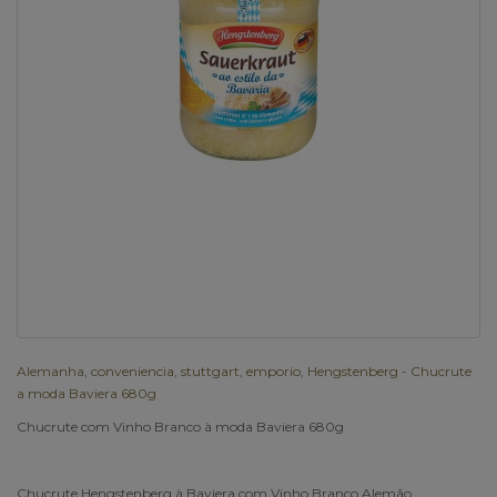
Alemanha
,
conveniencia
,
stuttgart
,
emporio
,
Hengstenberg - Chucrute
a moda Baviera 680g
Chucrute com Vinho Branco à moda Baviera 680g
Chucrute Hengstenberg à Baviera com Vinho Branco Alemão.