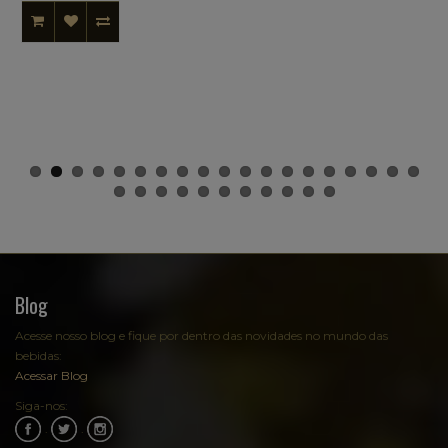
Blog
Acesse nosso blog e fique por dentro das novidades no mundo das
bebidas:
Acessar Blog
Siga-nos:
.
.