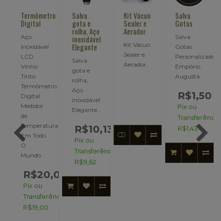
Termômetro
Salva
Kit Vácuo
Salva
Digital
gota e
Sealer e
Gotas
rolha, Aço
Aerador
Aço
Salva
inoxidável
Kit Vácuo
Elegante
inoxidável
Gotas
Sealer e
LCD
Personalizado,
Salva
Aerador..
Vinho
Empório
gota e
Tinto
Augusta..
rolha,
Termômetro
Aço
R$1,50
Digital
inoxidável
Medidor
Pix ou
Elegante..
de
Transferência
OS,
Temperatura
R$10,13
R$1,43
Em Todo
Pix ou
O
Transferência:
Mundo..
R$9,62
R$20,00
Pix ou
Transferência:
R$19,00