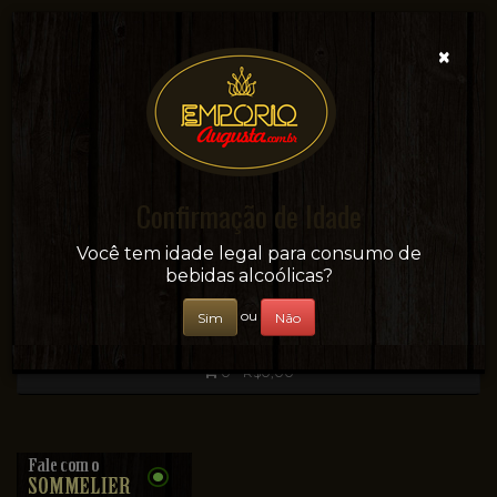
×
Confirmação de Idade
Sua conveniência e adega on-line!
Você tem idade legal para consumo de
bebidas alcoólicas?
ou
Sim
Não
0 - R$0,00