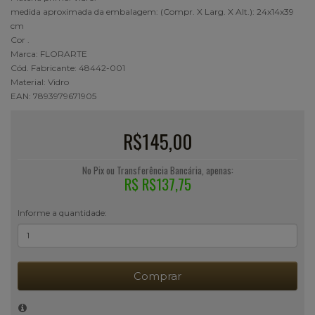
medida aproximada da embalagem: (Compr. X Larg. X Alt.): 24x14x39
cm
Cor .
Marca: FLORARTE
Cód. Fabricante: 48442-001
Material: Vidro
EAN: 7893979671905
R$145,00
No Pix ou Transferência Bancária, apenas:
R$ R$137,75
Informe a quantidade:
Comprar