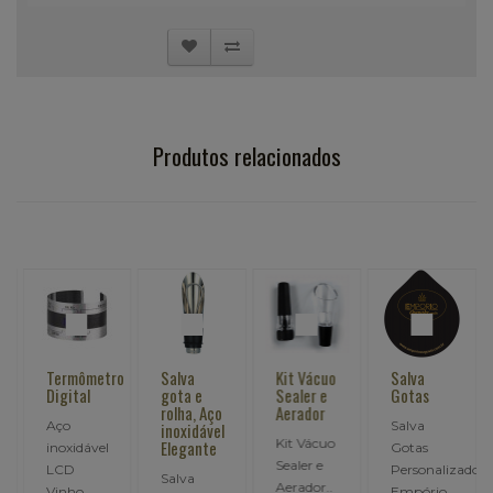
Produtos relacionados
Termômetro
Salva
Kit Vácuo
Salva
Digital
gota e
Sealer e
Gotas
rolha, Aço
Aerador
Aço
Salva
inoxidável
Kit Vácuo
Elegante
inoxidável
Gotas
Sealer e
LCD
Personalizado,
Salva
Aerador..
Vinho
Empório