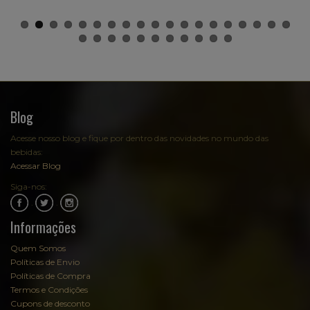
Blog
Acesse nosso blog e fique por dentro das novidades no mundo das
bebidas:
Acessar Blog
Siga-nos:
.
.
Informações
Quem Somos
Políticas de Envio
Políticas de Compra
Termos e Condições
Cupons de desconto