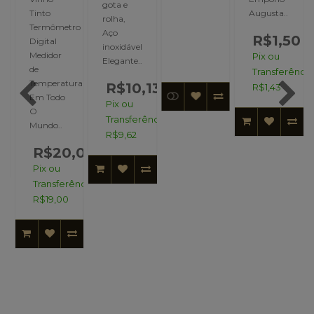
gota e
Tinto
Augusta..
rolha,
Termômetro
Aço
R$1,50
Digital
inoxidável
Medidor
Pix ou
Elegante..
de
Transferência
OS,
Temperatura
R$10,13
R$1,43
Em Todo
Pix ou
O
Transferência:
Mundo..
R$9,62
R$20,00
Pix ou
Transferência:
R$19,00