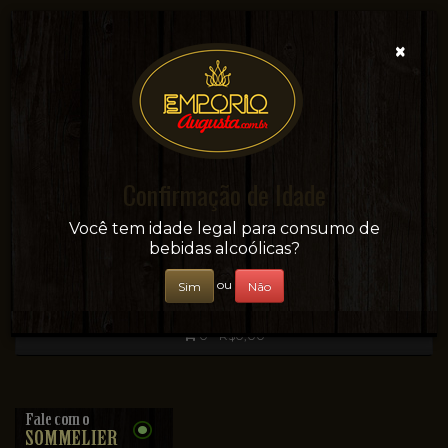
×
Confirmação de Idade
Sua conveniência e adega on-line!
Você tem idade legal para consumo de
bebidas alcoólicas?
ou
Sim
Não
0 - R$0,00