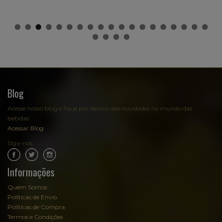
Blog
Acesse nosso blog e fique por dentro das novidades no mundo das
bebidas:
Acessar Blog
Siga-nos:
.
.
Informações
Quem Somos
Políticas de Envio
Políticas de Compra
Termos e Condições