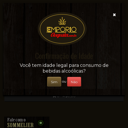
×
Confirmação de Idade
Sua conveniência e adega on-line!
Você tem idade legal para consumo de
bebidas alcoólicas?
ou
Sim
Não
0 - R$0,00