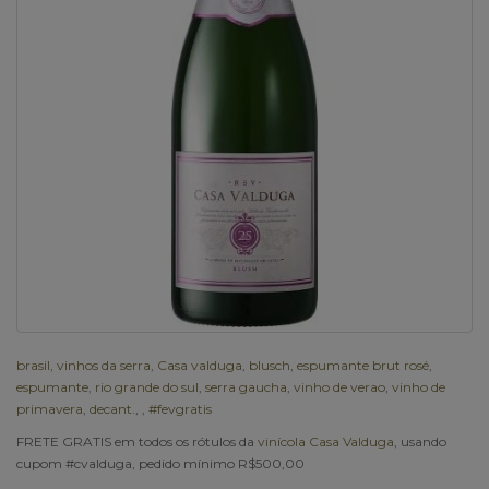
brasil
,
vinhos da serra
,
Casa valduga
,
blusch
,
espumante brut rosé
,
espumante
,
rio grande do sul
,
serra gaucha
,
vinho de verao
,
vinho de
primavera
,
decant.
,
,
#fevgratis
FRETE GRATIS em todos os rótulos da
vinícola Casa Valduga
, usando
cupom #cvalduga, pedido mínimo R$500,00