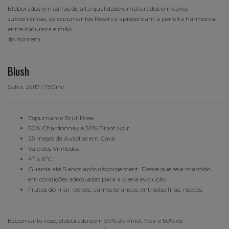
Elaborados em safras de alta qualidade e maturados em caves
subterrâneas, os espumantes Reserva apresentam a perfeita
harmonia
entre natureza e mão
do homem.
Blush
Safra: 2017 | 750ml
Espumante Brut Rose
50% Chardonnay e 50% Pinot Noir
25 meses de Autólise em Cave
Vale dos Vinhedos
4º a 6ºC
Guarda até 5 anos após dégorgement. Desde que seja mantido
em condições adequadas para a plena evolução.
Frutos do mar, peixes, carnes brancas, entradas frias, risotos.
Espumante rose, elaborado com 50% de Pinot Noir e 50% de