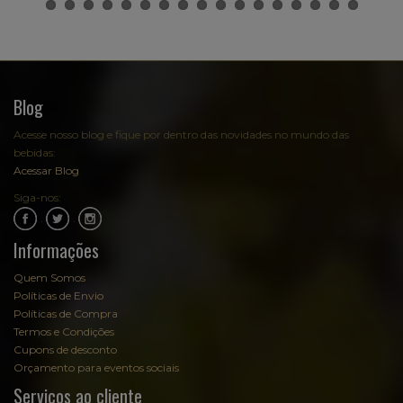
Blog
Acesse nosso blog e fique por dentro das novidades no mundo das
bebidas:
Acessar Blog
Siga-nos:
.
.
Informações
Quem Somos
Políticas de Envio
Políticas de Compra
Termos e Condições
Cupons de desconto
Orçamento para eventos sociais
Serviços ao cliente