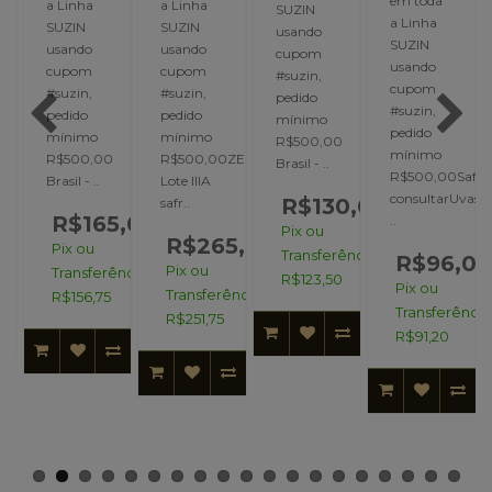
em toda
a Linha
a Linha
SUZIN
a Linha
SUZIN
SUZIN
usando
SUZIN
usando
usando
cupom
usando
cupom
cupom
#suzin,
cupom
#suzin,
#suzin,
pedido
#suzin,
pedido
pedido
mínimo
pedido
mínimo
mínimo
afra:
R$500,00
mínimo
R$500,00
R$500,00ZELINDO
Brasil - ..
R$500,00Safra
Brasil - ..
Lote IIIA
consultarUvas:
0,00
R$130,00
safr..
R$165,00
..
Pix ou
R$265,00
Pix ou
ncia:
Transferência:
R$96,00
Pix ou
Transferência:
R$123,50
Pix ou
Transferência:
R$156,75
Transferência
R$251,75
R$91,20