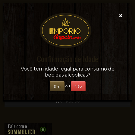
×
Confirmação de Idade
Sua conveniência e adega on-line!
Você tem idade legal para consumo de
bebidas alcoólicas?
ou
Sim
Não
0 - R$0,00