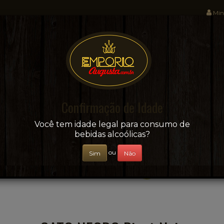
Min
Sua conveniência e adega on-line!
Confirmação de Idade
CERVEJAS
+ BEBIDAS
ÁGUAS E SUCOS
Você tem idade legal para consumo de
bebidas alcoólicas?
ou
Sim
Não