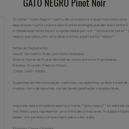
GATO NEGRO Pinot Noir
O nome ""Gato Negro"" partiu de uma estória a qual menciona uma
degustação numa vinícola alemã entre enólogos que decidiam entre 3 
e inesperadamente foram surpreendidos por um ""schwartze katze"" 
negro) que saltou em uma delas e então a barrica foi ""eleita"".
Notas de Degustação
Visual: Vermelhor Rubi. com tons Violáceos;
Aroma: Notas de Frutas Vermelhas. como Amora e Framboesa;
Paladar: Frutado. Fresco e Macio;
Corpo: Leve - Médio
Sugestões de Harmonização: Aperitivo. canapés frios. pratos à base de 
massas. torta de legumes. carnes (leves) grelhadas. e queijos leves.
Inspirado nesta simpática estória o nome ""gato negro"" foi adotado p
San Pedro para representar uma linha de vinhos leves. frutados e fáceis
beber. Um perfeito companheiro para o dia-a-dia.
Enólogo: Carlos Chandía