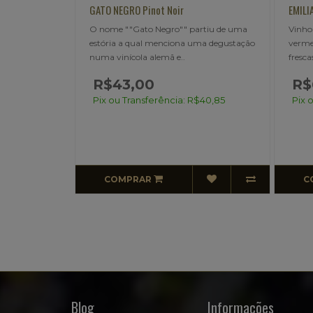
n
GATO NEGRO Pinot Noir
EMILIANA A
báceas,
O nome ""Gato Negro"" partiu de uma
Vinho orgân
Gato
estória a qual menciona uma degustação
vermelho ru
numa vinícola alemã e..
frescas, nota
R$43,00
R$69
Pix ou Transferência: R$40,85
Pix ou Tr
COMPRAR
COMP
Blog
Informações