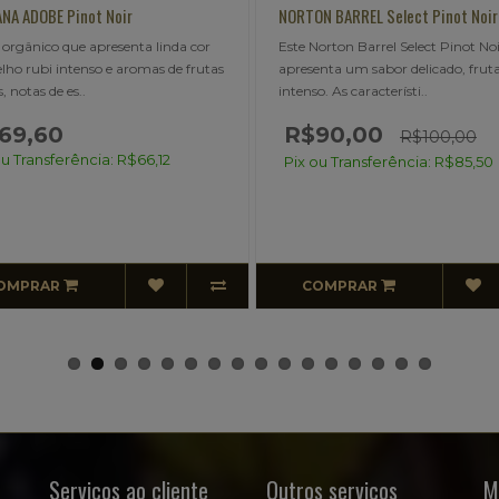
DOBE Pinot Noir
NORTON BARREL Select Pinot Noir
ico que apresenta linda cor
Este Norton Barrel Select Pinot Noir
bi intenso e aromas de frutas
apresenta um sabor delicado, frutado e
s de es..
intenso. As característi..
,60
R$90,00
R$100,00
ansferência: R$66,12
Pix ou Transferência: R$85,50
RAR
COMPRAR
Serviços ao cliente
Outros serviços
M