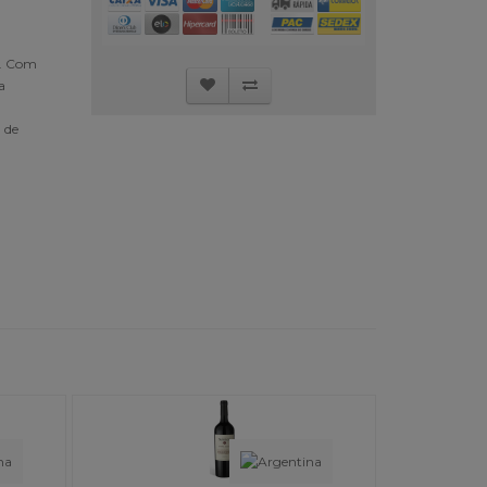
e. Com
a
l de