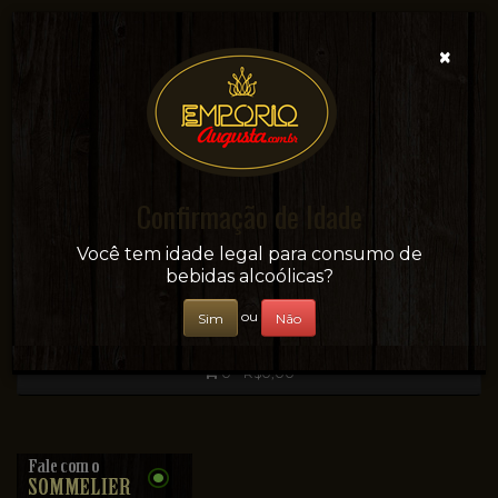
×
Confirmação de Idade
Sua conveniência e adega on-line!
Você tem idade legal para consumo de
bebidas alcoólicas?
ou
Sim
Não
0 - R$0,00