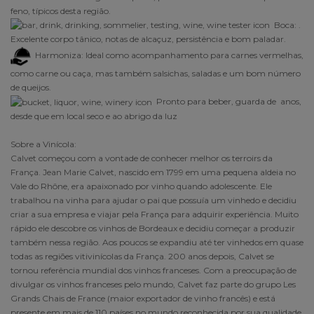
feno, típicos desta região.
Boca:
.
Excelente corpo tânico, notas de alcaçuz, persistência e bom paladar.
Harmoniza: Ideal como acompanhamento para carnes vermelhas,
como carne ou caça, mas também salsichas, saladas e um bom número
de queijos.
Pronto para beber, guarda de anos,
desde que em local seco e ao abrigo da luz
Sobre a Vinícola:
Calvet começou com a vontade de conhecer melhor os terroirs da
França. Jean Marie Calvet, nascido em 1799 em uma pequena aldeia no
Vale do Rhône, era apaixonado por vinho quando adolescente. Ele
trabalhou na vinha para ajudar o pai que possuía um vinhedo e decidiu
criar a sua empresa e viajar pela França para adquirir experiência. Muito
rápido ele descobre os vinhos de Bordeaux e decidiu começar a produzir
também nessa região. Aos poucos se expandiu até ter vinhedos em quase
todas as regiões vitivinícolas da França. 200 anos depois, Calvet se
tornou referência mundial dos vinhos franceses. Com a preocupação de
divulgar os vinhos franceses pelo mundo, Calvet faz parte do grupo Les
Grands Chais de France (maior exportador de vinho francês) e está
presente em mais de 110 países no mundo reconhecida por sua qualidade