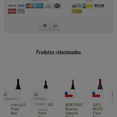
Produtos relacionados
PORTILLO
REDWOOD
MONTGRAS
GATO
Pinot
CREEK
Reserva
NEGRO
Noir
Pinot
Especial
Pinot
Noir
Pinot
Noir