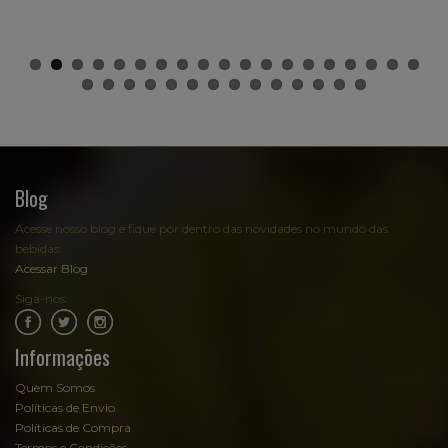
Blog
Acesse nosso blog e fique por dentro das novidades no mundo das
bebidas:
Acessar Blog
Siga-nos:
.
.
Informações
Quem Somos
Políticas de Envio
Políticas de Compra
Termos e Condições