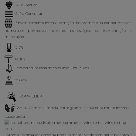
100% Merlot
Safra Consultar
Envelhecimento Intensa extração dos aromas e da cor por meio de
numerosos pumpovers durante os estágios de fermentação e
maceração.
13,5%
Rolha
Temperatura ideal de consumo 10°C a 12°C
750ml
SOMMELIER
Visual:
Camada límpida, entre granada e púrpura muito intensa,
quase preta.
Aroma:
. Aromas de groselha preta, pimenta verde com notas picantes e