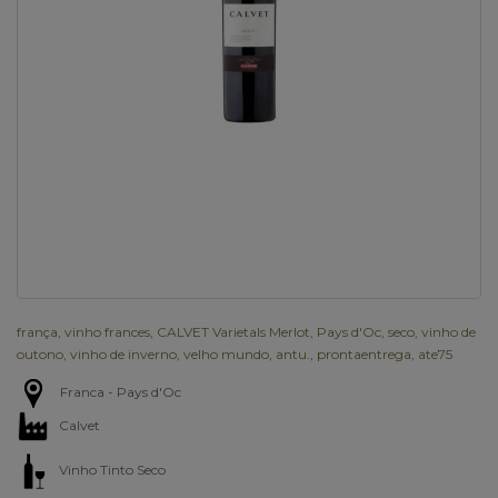
frança
,
vinho frances
,
CALVET Varietals Merlot
,
Pays d'Oc
,
seco
,
vinho de
outono
,
vinho de inverno
,
velho mundo
,
antu.
,
prontaentrega
,
ate75
Franca - Pays d'Oc
Calvet
Vinho Tinto Seco