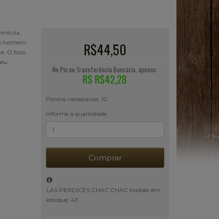
inícola,
 do homem
R$44,50
e. O foco
seu
No Pix ou Transferência Bancária, apenas:
R$ R$42,28
Pontos necessários: 10
Informe a quantidade:
Comprar
LAS PERDICES CHAC CHAC Malbec em
estoque: 43