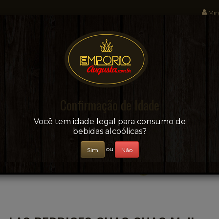
Min
Sua conveniência e adega on-line!
Confirmação de Idade
CERVEJAS
+ BEBIDAS
ÁGUAS E SUCOS
Você tem idade legal para consumo de
bebidas alcoólicas?
ou
Sim
Não