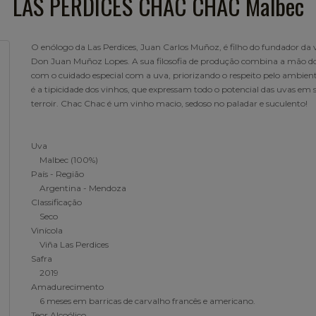
LAS PERDICES CHAC CHAC Malbec
O enólogo da Las Perdices, Juan Carlos Muñoz, é filho do fundador da v
Don Juan Muñoz Lopes. A sua filosofia de produção combina a mão
com o cuidado especial com a uva, priorizando o respeito pelo ambient
é a tipicidade dos vinhos, que expressam todo o potencial das uvas em 
terroir. Chac Chac é um vinho macio, sedoso no paladar e suculento!
Uva
Malbec (100%)
País - Região
Argentina - Mendoza
Classificação
Seco
Vinícola
Viña Las Perdices
Safra
2019
Amadurecimento
6 meses em barricas de carvalho francês e americano.
Teor Alcoólico