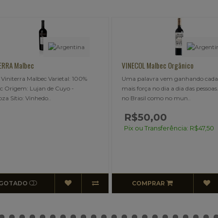
Malbec
VINECOL Malbec Orgânico
erra Malbec Varietal: 100%
Uma palavra vem ganhando cada vez
gem: Lujan de Cuyo -
mais força no dia a dia das pessoas.Não 
io: Vinhedo..
no Brasil como no mun..
R$50,00
Pix ou Transferência: R$47,50
ADO
COMPRAR