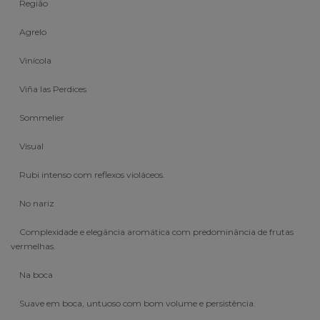
Região
Agrelo
Vinícola
Viña las Perdices
Sommelier
Visual
Rubi intenso com reflexos violáceos.
No nariz
Complexidade e elegância aromática com predominância de frutas
vermelhas.
Na boca
Suave em boca, untuoso com bom volume e persistência.