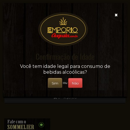
×
Confirmação de Idade
Sua conveniência e adega on-line!
Você tem idade legal para consumo de
bebidas alcoólicas?
ou
Sim
Não
0 - R$0,00