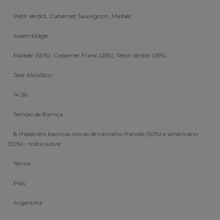
Petit Verdot, Cabernet Sauvignon, Malbec
Assemblage
Malbec (50%), Cabernet Franc (25%), Petit Verdot (25%)
Teor Alcoólico
14,5%
Tempo de Barrica
8 meses em barricas novas de carvalho francês (50%) e americano
(50%) - tosta suave
Terroir
País
Argentina