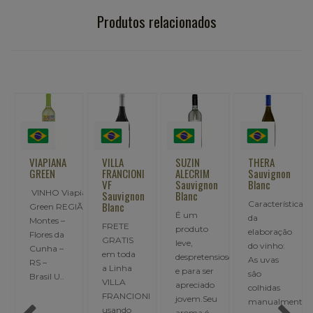
Produtos relacionados
VIAPIANA
VILLA
SUZIN
THERA
GREEN
FRANCIONI
ALECRIM
Sauvignon
VF
Sauvignon
Blanc
VINHO Viapiana
Sauvignon
Blanc
Características
Blanc
Green REGIÃO Altos
É um
da
Montes –
FRETE
produto
elaboração
Flores da
GRATIS
leve,
do vinho:
Cunha –
em toda
despretensioso
As uvas
RS –
a Linha
e para ser
são
Brasil U..
VILLA
apreciado
colhidas
FRANCIONI
jovem.Seu
manualmente
usando
aroma é