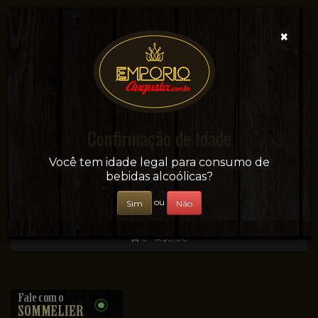
×
Confirmação de Idade
Sua conveniência e adega on-line!
Você tem idade legal para consumo de
bebidas alcoólicas?
ou
Sim
Não
0 - R$0,00