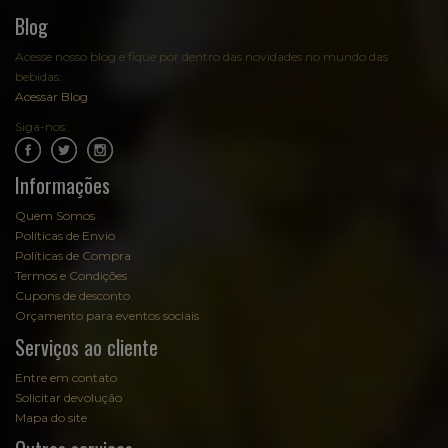
Blog
Acesse nosso blog e fique por dentro das novidades no mundo das
bebidas:
Acessar Blog
Siga-nos:
.
.
Informações
Quem Somos
Políticas de Envio
Políticas de Compra
Termos e Condições
Cupons de desconto
Orçamento para eventos sociais
Serviços ao cliente
Entre em contato
Solicitar devolução
Mapa do site