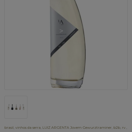
brasil
,
vinhos da serra
,
LUIZ ARGENTA Jovem Gewurztraminer
,
b2b
,
rv.
,