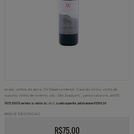
brasil
,
vinhos da serra
,
CV Reserva Merlot
,
Casa do Vinho
,
vinho de
outono
,
vinho de inverno
,
cdv
,
São Joaquim
,
,
santa catarina
,
ate75
FRETE GRATIS em todos os rótulos da
Linha CV
, usando cupom #cv, pedido mínimo R$500,00
BREVE DESCRICAO
R$75,00