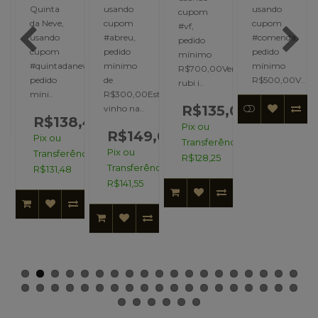
,
Quinta
usando
usando
cupom
da Neve,
cupom
cupom
#vf,
usando
#abreu,
#comenda,
pedido
cupom
pedido
pedido
mínimo
#quintadaneve,
mínimo
mínimo
R$700,00Vermelho
pedido
de
R$500,00V..
rubi i..
míni..
R$300,00Este
R$135,00
vinho na..
R$138,40
Pix ou
R$149,00
Pix ou
Transferência:
Pix ou
Transferência:
R$128,25
Transferência:
R$131,48
R$141,55