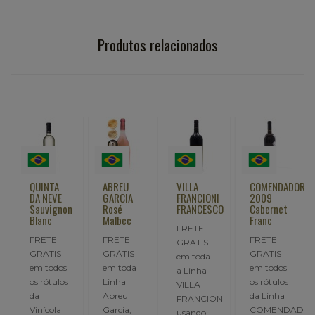
Produtos relacionados
QUINTA
ABREU
VILLA
COMENDADOR
DA NEVE
GARCIA
FRANCIONI
2009
Sauvignon
Rosé
FRANCESCO
Cabernet
Blanc
Malbec
Franc
FRETE
FRETE
FRETE
FRETE
GRATIS
GRATIS
GRÁTIS
GRATIS
em toda
em todos
em toda
em todos
a Linha
os rótulos
Linha
os rótulos
VILLA
da
Abreu
da Linha
FRANCIONI
Vinícola
Garcia,
COMENDADOR
usando