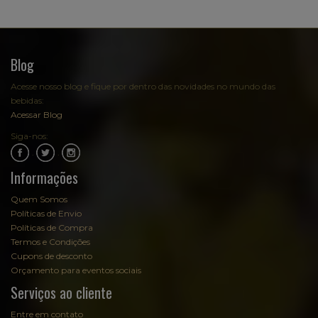
Blog
Acesse nosso blog e fique por dentro das novidades no mundo das
bebidas:
Acessar Blog
Siga-nos:
.
.
Informações
Quem Somos
Políticas de Envio
Políticas de Compra
Termos e Condições
Cupons de desconto
Orçamento para eventos sociais
Serviços ao cliente
Entre em contato