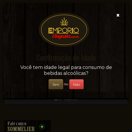
×
Confirmação de Idade
Sua conveniência e adega on-line!
Você tem idade legal para consumo de
bebidas alcoólicas?
ou
Sim
Não
0 - R$0,00