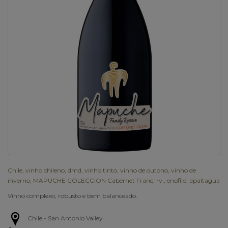
Chile
,
vinho chileno
,
dmd
,
vinho tinto
,
vinho de outono
,
vinho de
inverno
,
MAPUCHE COLECCION Cabernet Franc
,
rv.
,
enofilo
,
apaltagua
Vinho complexo, robusto e bem balanceado.
Chile - San Antonio Valley