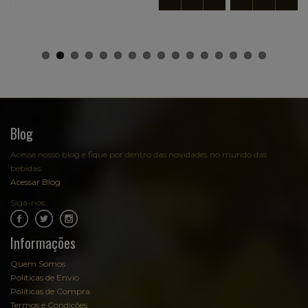
Blog
Acesse nosso blog e fique por dentro das novidades no mundo das
bebidas:
Acessar Blog
Siga-nos:
.
.
Informações
Quem Somos
Políticas de Envio
Políticas de Compra
Termos e Condições