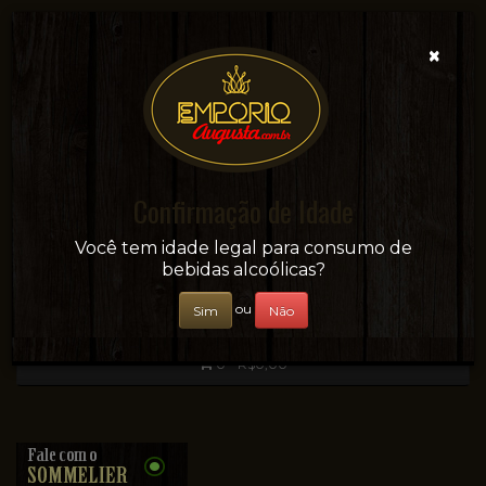
×
Confirmação de Idade
Sua conveniência e adega on-line!
Você tem idade legal para consumo de
bebidas alcoólicas?
ou
Sim
Não
0 - R$0,00