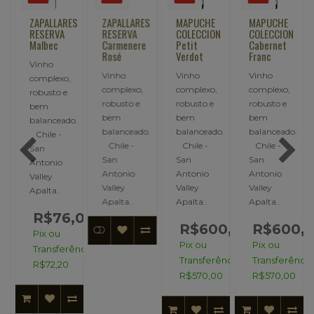
S
ZAPALLARES
ZAPALLARES
MAPUCHE
MAPUCHE
RESERVA
RESERVA
COLECCION
COLECCION
Malbec
Carmenere
Petit
Cabernet
Rosé
Verdot
Franc
Vinho
Vinho
Vinho
Vinho
complexo,
complexo,
complexo,
complexo,
robusto e
robusto e
robusto e
robusto e
bem
bem
bem
bem
balanceado.
.
balanceado.
balanceado.
balanceado.
Chile -
Chile -
Chile -
Chile -
San
San
San
San
Antonio
Antonio
Antonio
Antonio
Valley
Valley
Valley
Valley
Apalta..
Apalta..
Apalta..
Apalta..
R$76,00
,00
R$600,00
R$600,
Pix ou
Pix ou
Pix ou
Transferência:
ncia:
Transferência:
Transferência
R$72,20
R$570,00
R$570,00