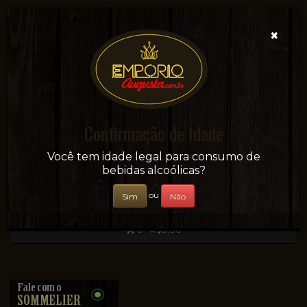
×
Confirmação de Idade
Sua conveniência e adega on-line!
Você tem idade legal para consumo de
bebidas alcoólicas?
ou
Sim
Não
0 - R$0,00