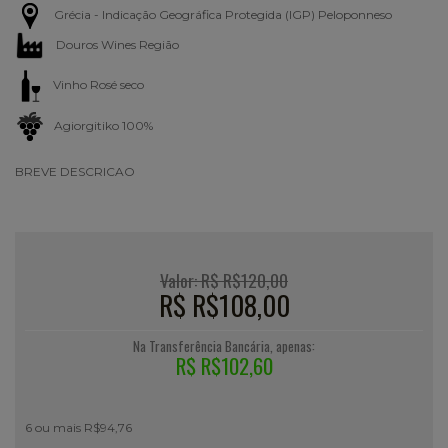
Grécia - Indicação Geográfica Protegida (IGP) Peloponneso
Douros Wines Região
Vinho Rosé seco
Agiorgitiko 100%
BREVE DESCRICAO
Valor: R$ R$120,00
R$ R$108,00
Na Transferência Bancária, apenas:
R$ R$102,60
6 ou mais R$94,76