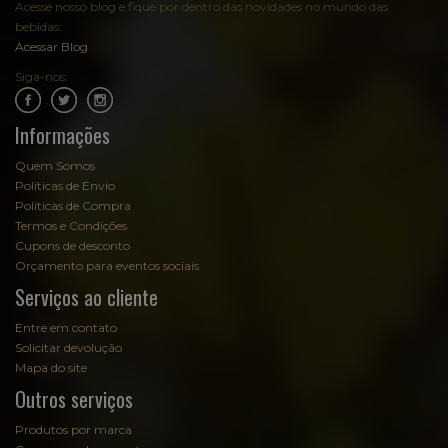
Acesse nosso blog e fique por dentro das novidades no mundo das
bebidas:
Acessar Blog
Siga-nos:
.
.
Informações
Quem Somos
Políticas de Envio
Políticas de Compra
Termos e Condições
Cupons de desconto
Orçamento para eventos sociais
Serviços ao cliente
Entre em contato
Solicitar devolução
Mapa do site
Outros serviços
Produtos por marca