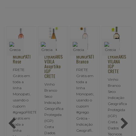
MONOPATI
LYRARAKIS
MONOPATI
LYRARAKIS
Rose
VÓILA
Branco
VILANA
o
Assyrtiko
IGP
FRETE
FRETE
IGP
CRETE
CRETE
Grátis em
Grátis em
Vinho
toda a
toda a
Vinho
Branco
linha
linha
Branco
Seco
Monopati,
Monopati,
Seco
Indicação
usando o
usando o
Indicação
Geográfica
cupom
cupom
Geográfica
Protegida
#gregoFRETE
#grego
Protegida
(IGP)
Grátis em
Grécia -
(IGP)
Creta
toda a
Indicação
Creta
Dados
linha
Geográfi..
Dados
Técnicos