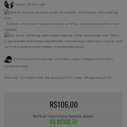
Visual:
De cor rubi
Aroma:
uma fruta madura (cereja e ameixa), notas de baunilha e leve
tostado..
Boca:
é agradavelmente fresco equilibrado, s
ua textura é redonda e macia, com
taninos suaves e corpo médio, mas boa estrutura
Harmoniza com carnes, churrasco, caça, massas com molho
condimentado
Premios:
Tim Atkin MW: 88 pontos (2016), Desc.: 89 pontos (2015)
R$106,00
No Pix ou Transferência Bancária, apenas:
R$ R$100,70