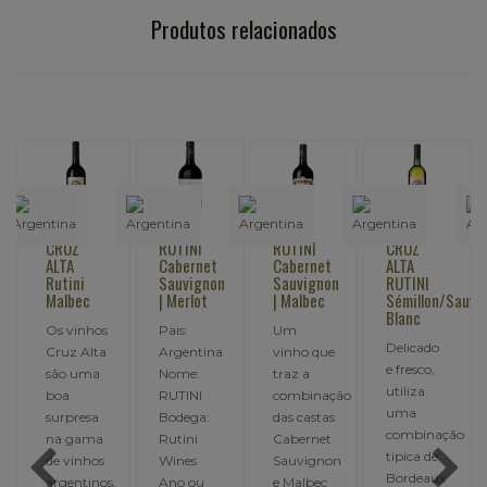
Produtos relacionados
R
CRUZ
RUTINI
RUTINI
CRUZ
ALTA
Cabernet
Cabernet
ALTA
Rutini
Sauvignon
Sauvignon
RUTINI
Malbec
| Merlot
| Malbec
Sémillon/Sauvi
Blanc
Os vinhos
Pais:
Um
Delicado
Cruz Alta
Argentina
vinho que
e fresco,
são uma
Nome:
traz a
utiliza
boa
RUTINI
combinação
uma
surpresa
Bodega:
das castas
combinação
na gama
Rutini
Cabernet
típica de
de vinhos
Wines
Sauvignon
Bordeaux
imento
argentinos,
Ano ou
e Malbec