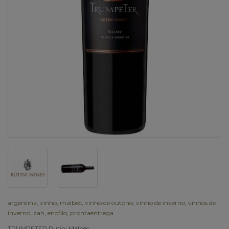
argentina
,
vinho
,
malbec
,
vinho de outono
,
vinho de inverno
,
vinhos de
inverno
,
zah
,
enofilo
,
prontaentrega
TRUMPETER Rutini Malbec