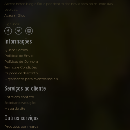
Acesse nosso blog e fique por dentro das novidades no mundo das
bebidas:
Acessar Blog
Siga-nos:
.
.
Informações
Quem Somos
Políticas de Envio
Políticas de Compra
Termos e Condições
Cupons de desconto
Orçamento para eventos sociais
Serviços ao cliente
Entre em contato
Solicitar devolução
Mapa do site
Outros serviços
Produtos por marca