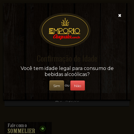
×
Confirmação de Idade
Sua conveniência e adega on-line!
Você tem idade legal para consumo de
bebidas alcoólicas?
ou
Sim
Não
0 - R$0,00