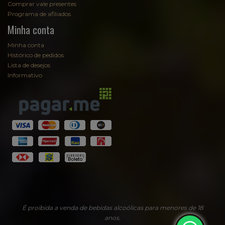
Comprar vale presentes
Programa de afiliados
Minha conta
Minha conta
Histórico de pedidos
Lista de desejos
Informativo
Fale com Sommelier
Sommelier
EmpórioAugusta
É proibida a venda de bebidas alcoólicas para menores de 18
anos.