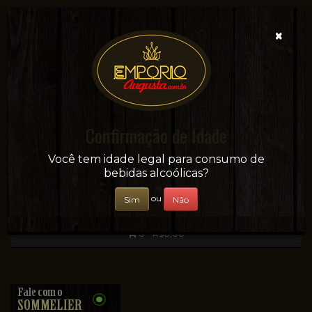
×
Confirmação de Idade
Sua conveniência e adega on-line!
Você tem idade legal para consumo de
bebidas alcoólicas?
ou
Sim
Não
0 - R$0,00