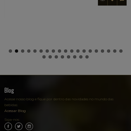
Blog
Acesse nosso blog e fique por dentro das novidades no mundo das
bebidas:
Acessar Blog
Siga-nos:
.
.