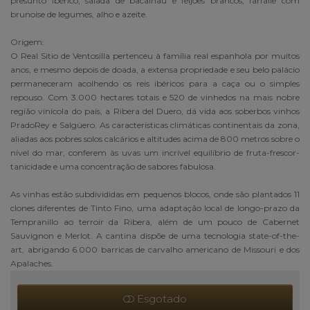
presunto ibérico, salada de bacalhau e feijões brancos, farfalle com
brunoise de legumes, alho e azeite.
Origem:
O Real Sitio de Ventosilla pertenceu à família real espanhola por muitos
anos, e mesmo depois de doada, a extensa propriedade e seu belo palácio
permaneceram acolhendo os reis ibéricos para a caça ou o simples
repouso. Com 3.000 hectares totais e 520 de vinhedos na mais nobre
região vinícola do país, a Ribera del Duero, dá vida aos soberbos vinhos
PradoRey e Salgüero. As características climáticas continentais da zona,
aliadas aos pobres solos calcários e altitudes acima de 800 metros sobre o
nível do mar, conferem às uvas um incrível equilíbrio de fruta-frescor-
tanicidade e uma concentração de sabores fabulosa.
As vinhas estão subdivididas em pequenos blocos, onde são plantados 11
clones diferentes de Tinto Fino, uma adaptação local de longo-prazo da
Tempranillo ao terroir da Ribera, além de um pouco de Cabernet
Sauvignon e Merlot. A cantina dispõe de uma tecnologia state-of-the-
art, abrigando 6.000 barricas de carvalho americano de Missouri e dos
Apalaches.
Esgotado