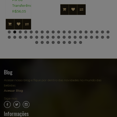
Transferência:
R$56,05
Blog
Acesse nosso blog e fique por dentro das novidades no mundo das
bebidas:
Acessar Blog
Siga-nos:
.
.
Informações