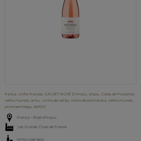
frança
,
vinho frances
,
CALVET ROSÉ D'Anjou
,
anjou
,
Cotes de Provence
,
velho mundo
,
antu.
,
vinho de verão
,
vinho de primavera
,
velho mundo
,
prontaentrega
,
ate100
França - Rosé d'Anjou
Les Grands Chais de France
Vinho rosé seco