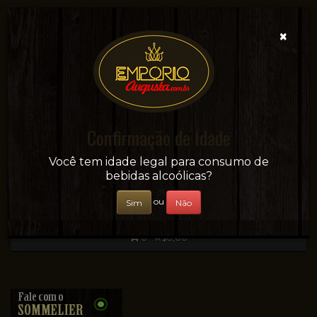
×
Confirmação de Idade
Sua conveniência e adega on-line!
Você tem idade legal para consumo de
bebidas alcoólicas?
ou
Sim
Não
0 - R$0,00