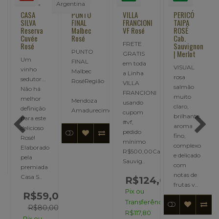
CASA
PUNTO
VILLA
PERICÓ
SILVA
FINAL
FRANCIONI
TAIPA
Reserva
Malbec
VF Rosé
ROSÉ
Cuvée
Rosé
Cab.
FRETE
Rosé
Sauvignon
PUNTO
| Merlot
GRATIS
Um
FINAL
em toda
VISUAL
vinho
Malbec
a Linha
rosa
sedutor...
RoséRegião
VILLA
A
salmão
Não há
FRANCIONI
muito
melhor
Mendoza
usando
claro,
definição
Amadurecimen..
cupom
brilhante,
para este
#vf,
aroma
delicioso
pedido
o:
fino,
Rosé!
mínimo
complexo
Elaborado
R$500,00Cabernet
e delicado
pela
Sauvig..
com
premiada
notas de
Casa S..
R$124,00
frutas v..
Pix ou
R$59,00
Transferência:
R$80,00
R$117,80
Pix ou