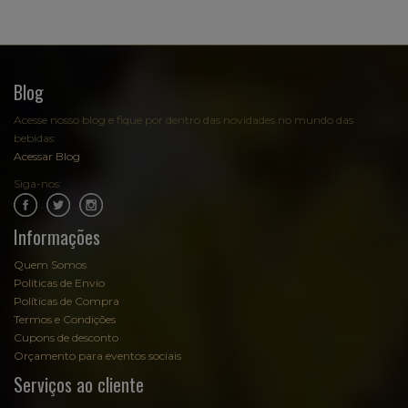
Blog
Acesse nosso blog e fique por dentro das novidades no mundo das
bebidas:
Acessar Blog
Siga-nos:
.
.
Informações
Quem Somos
Políticas de Envio
Políticas de Compra
Termos e Condições
Cupons de desconto
Orçamento para eventos sociais
Serviços ao cliente