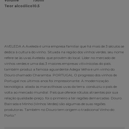
Volume
750ml
Teor alcoólico
10.5
AVELEDA A Aveleda é uma empresa familiar que há mais de 3 séculos se
dedica à cultura do vinho. Situada na região dos vinhos verdes. seu nome
refere-se às uvas Aveleda. que provêm do local. Líder no mercado de
vinhos verdes e uma das 3 maiores empresas vitivinícolas do país.
também produz a famosa aguardente Adega Velha e um vinho do
Douro chamado Charamba. PORTUGAL O progresso dos vinhos de
Portugal nos últimos anos foi impressionante. A modernização
tecnológica. aliada às maravilhosas uvas da terra. conduziu o país de
volta ao mercado mundial. País que oferece rótulos atraentes por sua
relação qualidade-preço. foi o primeiro a ter regiões demarcadas. Douro.
Bairrada e Minho (Vinhos Verdes) são algumas de suas regiões
produtoras. Também no Douro tem origem o tradicional Vinho do
Porto."