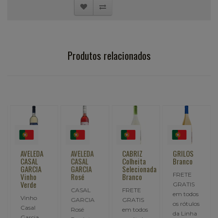
Produtos relacionados
AVELEDA
AVELEDA
CABRIZ
GRILOS
CASAL
CASAL
Colheita
Branco
GARCIA
GARCIA
Selecionada
FRETE
Vinho
Rosé
Branco
Verde
GRATIS
CASAL
FRETE
.
em todos
Vinho
GARCIA
GRATIS
os rótulos
Casal
Rosé
em todos
da Linha
Garcia