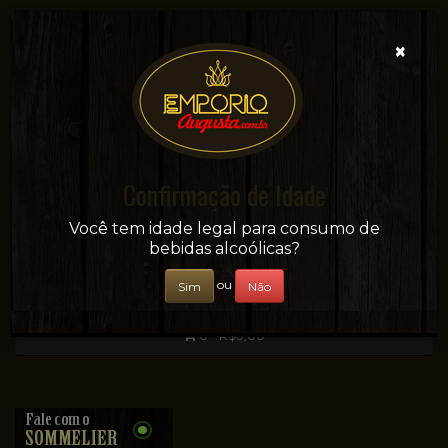
×
Confirmação de Idade
Sua conveniência e adega on-line!
Você tem idade legal para consumo de
bebidas alcoólicas?
ou
Sim
Não
0 - R$0,00