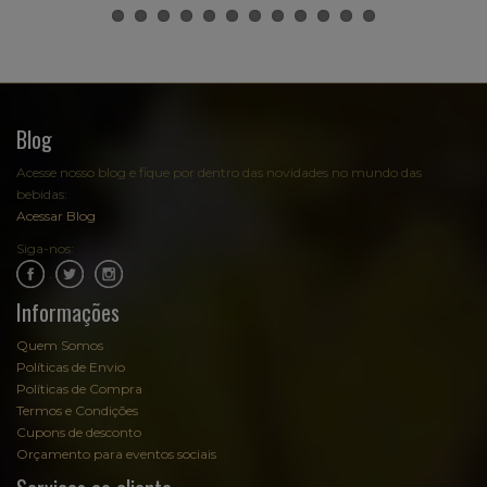
Blog
Acesse nosso blog e fique por dentro das novidades no mundo das
bebidas:
Acessar Blog
Siga-nos:
.
.
Informações
Quem Somos
Políticas de Envio
Políticas de Compra
Termos e Condições
Cupons de desconto
Orçamento para eventos sociais