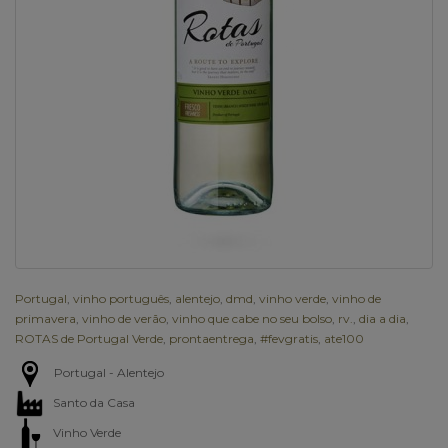
Portugal
,
vinho português
,
alentejo
,
dmd
,
vinho verde
,
vinho de
primavera
,
vinho de verão
,
vinho que cabe no seu bolso
,
rv.
,
dia a dia
,
ROTAS de Portugal Verde
,
prontaentrega
,
#fevgratis
,
ate100
Portugal - Alentejo
Santo da Casa
Vinho Verde