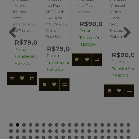
Vinho
- La Paz
- La Paz
Vinecool
Branco
REDPURE
Vinecol ..
Vinho
Seco
ORGANIC
Tinto
R$90,00
Chardonnay
VINEYARDS
Seco
2017&nb..
Vinho
Malbec,
Pix ou
o
Rosé Sec..
Cabernet
Transferência:
R$79,00
..
R$85,50
R$79,00
Pix ou
R$90,0
Pix ou
Transferência:
Pix ou
Transferência:
R$75,05
Transferência
R$75,05
,00
R$85,50
ncia: