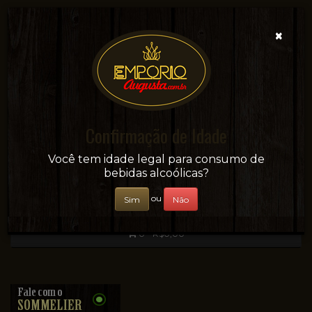
×
Confirmação de Idade
Sua conveniência e adega on-line!
Você tem idade legal para consumo de
bebidas alcoólicas?
ou
Sim
Não
0 - R$0,00