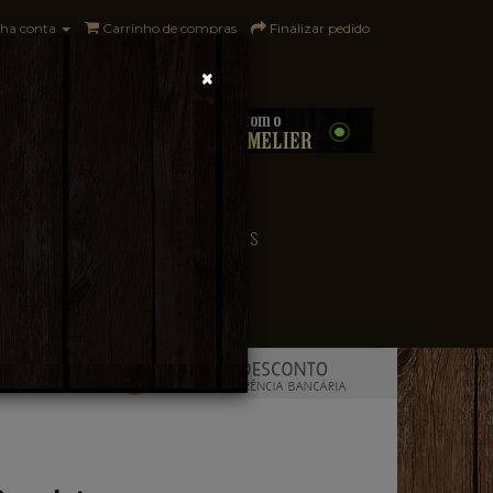
ha conta
Carrinho de compras
Finalizar pedido
×
0 - R$0,00
CONVENIÊNCIA
PAÍSES