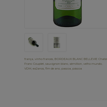
frança
,
vinho frances
,
BORDEAUX BLANC BELLEVIE Chate
Franc Couplet
,
sauvignon blanc
,
sémillion
,
velho mundo
,
VDM
,
ea2anos
,
fim de ano
,
pascoa
,
páscoa