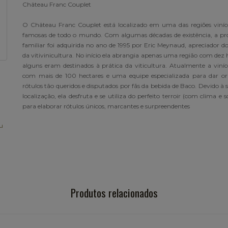
Château Franc Couplet
O Château Franc Couplet está localizado em uma das regiões viníc
famosas de todo o mundo. Com algumas décadas de existência, a pr
familiar foi adquirida no ano de 1995 por Eric Meynaud, apreciador d
da vitivinicultura. No início ela abrangia apenas uma região com dez 
alguns eram destinados à prática da viticultura. Atualmente a viníc
com mais de 100 hectares e uma equipe especializada para dar o
rótulos tão queridos e disputados por fãs da bebida de Baco. Devido à
localização, ela desfruta e se utiliza do perfeito terroir (com clima e so
para elaborar rótulos únicos, marcantes e surpreendentes
u
Produtos relacionados