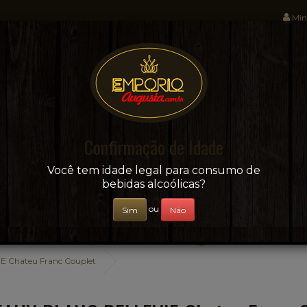
Min
Sua conveniência e adega on-line!
Confirmação de Idade
CERVEJAS
+ BEBIDAS
ÁGUAS E SUCOS
Você tem idade legal para consumo de
bebidas alcoólicas?
ou
Sim
Não
Chateu Franc Couplet