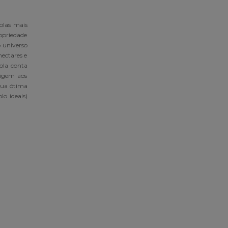
olas mais
opriedade
o universo
hectares e
ola conta
rigem aos
 sua ótima
lo ideais)