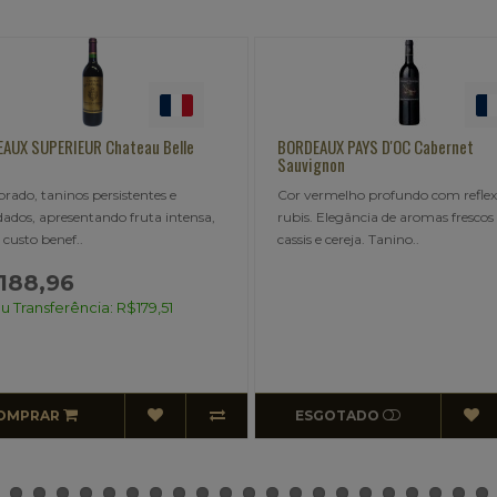
EAUX PAYS D'OC Cabernet
BORDEAUX PAYS D'OC DE CHANSA
vignon
Cabernet Sauvignon
vermelho profundo com reflexos
De Chansac é um vinho generos
s. Elegância de aromas frescos de
sedutor, produzido no sul da Fra
s e cereja. Tanino..
região de Laguedoc. Ele é e..
SGOTADO
ESGOTADO