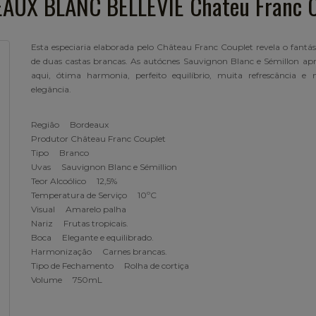
AUX BLANC BELLEVIE Chateu Franc C
Esta especiaria elaborada pelo Château Franc Couplet revela o fantás
de duas castas brancas. As autócnes Sauvignon Blanc e Sémillon ap
aqui, ótima harmonia, perfeito equilíbrio, muita refrescância e 
elegância.
Região Bordeaux
Produtor Château Franc Couplet
Tipo Branco
Uvas Sauvignon Blanc e Sémillion
Teor Alcoólico 12,5%
Temperatura de Serviço 10ºC
Visual Amarelo palha
Nariz Frutas tropicais.
Boca Elegante e equilibrado.
Harmonização Carnes brancas.
Tipo de Fechamento Rolha de cortiça
Volume 750mL