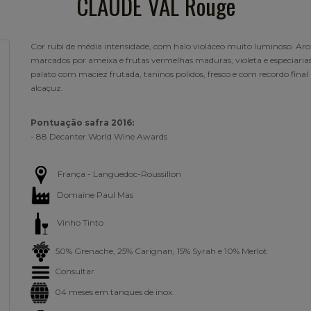
CLAUDE VAL Rouge
Cor rubi de média intensidade, com halo violáceo muito luminoso. Ar
marcados por ameixa e frutas vermelhas maduras, violeta e especiarias
palato com maciez frutada, taninos polidos, fresco e com recordo final
alcaçuz.
Pontuação safra 2016:
- 88 Decanter World Wine Awards
França - Languedoc-Roussillon
Domaine Paul Mas
Vinho Tinto
50% Grenache, 25% Carignan, 15% Syrah e 10% Merlot
Consultar
04 meses em tanques de inox.