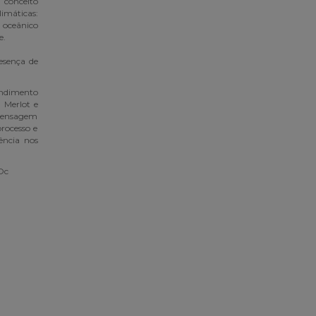
 conceito
imáticas:
 oceânico
e.
resença de
endimento
 Merlot e
Prensagem
processo e
ência nos
'Oc