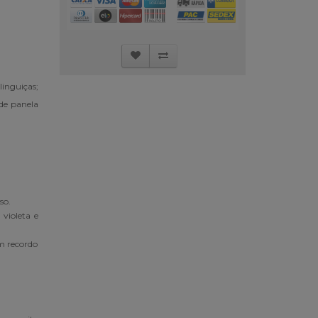
inguiças;
de panela
so.
violeta e
om recordo