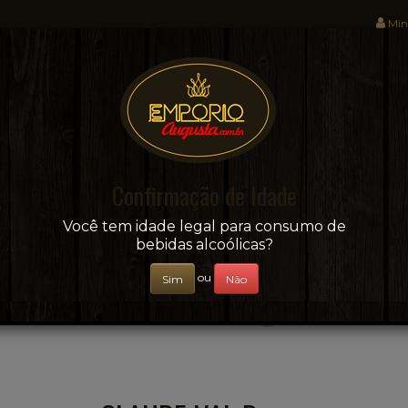
Min
Sua conveniência e adega on-line!
Confirmação de Idade
CERVEJAS
+ BEBIDAS
ÁGUAS E SUCOS
Você tem idade legal para consumo de
bebidas alcoólicas?
ou
Sim
Não