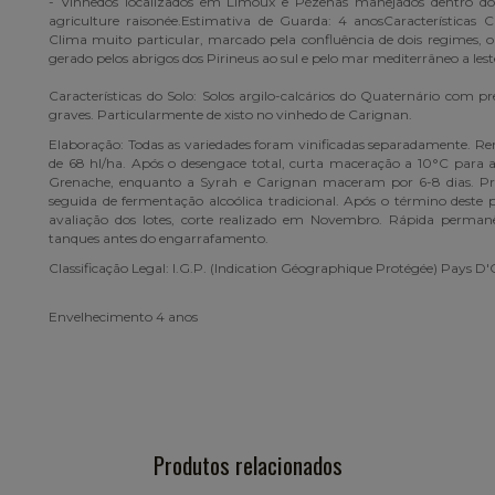
- Vinhedos localizados em Limoux e Pézenas manejados dentro do
agriculture raisonée.Estimativa de Guarda: 4 anosCaracterísticas Cl
Clima muito particular, marcado pela confluência de dois regimes, o
gerado pelos abrigos dos Pirineus ao sul e pelo mar mediterrâneo a lest
Características do Solo: Solos argilo-calcários do Quaternário com p
graves. Particularmente de xisto no vinhedo de Carignan.
Elaboração: Todas as variedades foram vinificadas separadamente. R
de 68 hl/ha. Após o desengace total, curta maceração a 10°C para a
Grenache, enquanto a Syrah e Carignan maceram por 6-8 dias. 
seguida de fermentação alcoólica tradicional. Após o término deste 
avaliação dos lotes, corte realizado em Novembro. Rápida perman
tanques antes do engarrafamento.
Classificação Legal: I.G.P. (Indication Géographique Protégée) Pays D
Envelhecimento 4 anos
Produtos relacionados