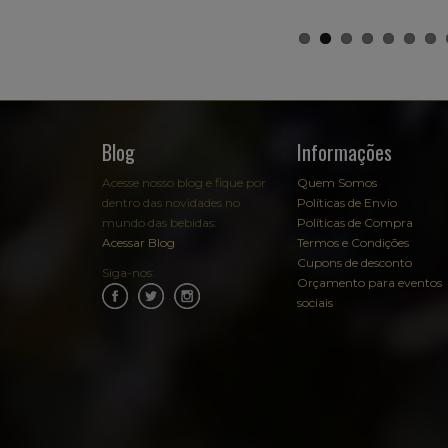
Blog
Informações
Acesse nosso blog e fique por
Quem Somos
dentro das novidades no
Políticas de Envio
mundo das bebidas:
Políticas de Compra
Acessar Blog
Termos e Condições
Cupons de desconto
Siga-nos:
Orçamento para eventos
.
.
sociais