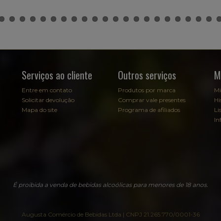
Serviços ao cliente
Outros serviços
M
Entre em contato
Produtos por marca
Mi
Solicitar devolução
Comprar vale presentes
Hi
Mapa do site
Programa de afiliados
Li
In
É proibida a venda de bebidas alcoólicas para menores de 18 anos.
Augusta Comércio de Bebidas Ltda | CNPJ 21.265.770/0001-36