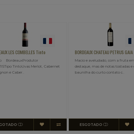
BORDEAUX CHATEAU PETRUS GAIA No. 2
FLEUR PASSIO
Macio e aveludado, com a fruta em
Limpido, bril
bernet
destaque, mas de notas tostadas e de
de flores bra
baunilha do curto contato c..
Rico, potente 
ESGOTADO
ESGOTA