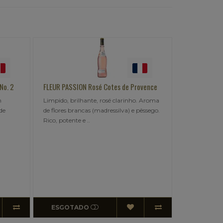
N Rosé Cotes de Provence
BARON PHILIPPE DE ROTHSCHILD Cadet
d'Oc Pinot Noir
hante, rosé clarinho. Aroma
Vinho de paladar frutado, leve,
ncas (madressilva) e pêssego.
harmonioso e fresco, este Pinot Noir
e ..
possui aromas de frutas como fr..
DO
ESGOTADO