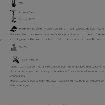
13%
Screw-Cup
Serviço 16°C
Harmoniza com: Muito versátil à mesa: seleção de salames e l
Fondue; Peru recheado com farofa de castanhas portuguesas; Carne 
com legumes; Pizza e bruschetta; Saltimbocca alla romana; Kebab.
o
,
750ml
SOMMELIER
Visual: Cor rubi de média intensidade, com halo violáceo muito lumino
Aroma: Aromas marcados por ameixa e frutas vermelhas maduras, 
especiarias.
Boca: Ataca o palato com maciez frutada, taninos polidos, fresco e c
final a alcaçuz.