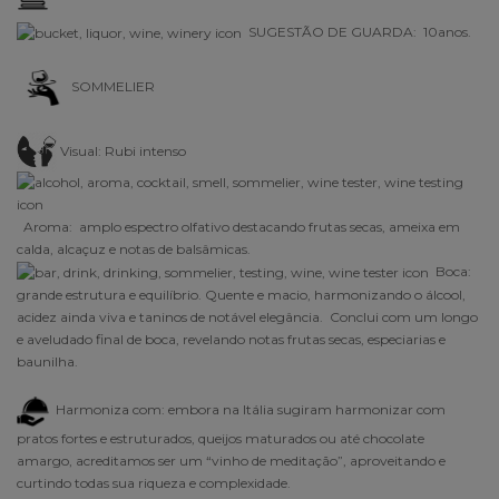
SUGESTÃO DE GUARDA: 10anos.
SOMMELIER
Visual: Rubi intenso
Aroma: amplo espectro olfativo destacando frutas secas, ameixa em
calda, alcaçuz e notas de balsâmicas.
Boca:
grande estrutura e equilíbrio. Quente e macio, harmonizando o álcool,
acidez ainda viva e taninos de notável elegância. Conclui com um longo
e aveludado final de boca, revelando notas frutas secas, especiarias e
baunilha.
Harmoniza com: embora na Itália sugiram harmonizar com
pratos fortes e estruturados, queijos maturados ou até chocolate
amargo, acreditamos ser um “vinho de meditação”, aproveitando e
curtindo todas sua riqueza e complexidade.