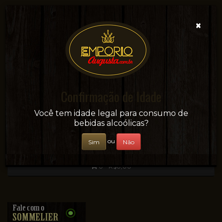
×
Confirmação de Idade
Sua conveniência e adega on-line!
Você tem idade legal para consumo de
bebidas alcoólicas?
ou
Sim
Não
0 - R$0,00