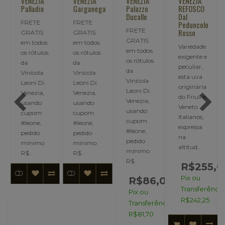
VENEZIA
VENEZIA
VENEZIA
VENEZIA
e
Palladio
Garganega
Palazzo
REFOSCO
Ducalle
Dal
FRETE
FRETE
Peduncolo
FRETE
Rosso
,
GRATIS
GRATIS
GRATIS
em todos
em todos
Variedade
em todos
os rótulos
os rótulos
exigente e
os rótulos
da
da
peculiar,
da
Vinícola
Vinícola
esta uva
Vinícola
Leoni Di
Leoni Di
originária
Leoni Di
Venezia,
Venezia,
do Friuli e
Venezia,
usando
usando
Veneto
usando
cupom
cupom
Italianos,
cupom
#leone,
#leone,
expressa
#leone,
pedido
pedido
na
pedido
mínimo
mínimo
altitud..
mínimo
R$..
R$..
8,00
R$..
R$255,0
Pix ou
R$86,00
ncia:
Transferência
Pix ou
R$242,25
Transferência:
R$81,70