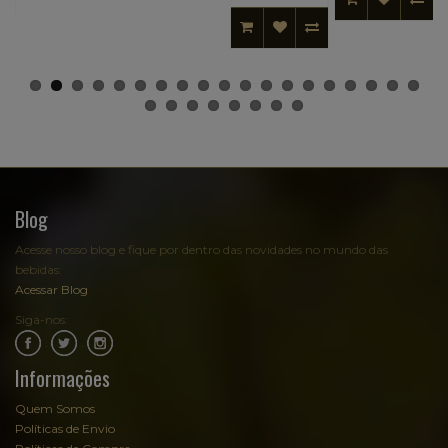
Blog
Acesse nosso blog e fique por dentro das novidades no mundo das
bebidas:
Acessar Blog
Siga-nos:
.
.
Informações
Quem Somos
Políticas de Envio