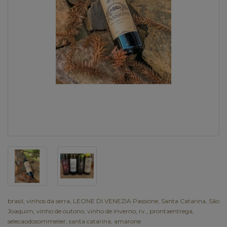
brasil
,
vinhos da serra
,
LEONE DI VENEZIA Passione
,
Santa Catarina
,
São
Joaquim
,
vinho de outono
,
vinho de inverno
,
rv.
,
prontaentrega
,
selecaodosommelier
,
santa catarina
,
amarone