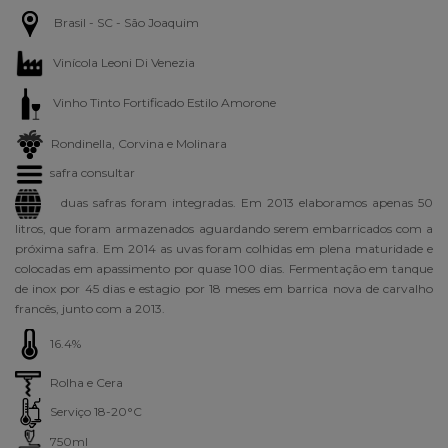
Brasil - SC - São Joaquim
Vinícola Leoni Di Venezia
Vinho Tinto Fortificado Estilo Amorone
Rondinella, Corvina e Molinara
safra consultar
duas safras foram integradas. Em 2013 elaboramos apenas 50
litros, que foram armazenados aguardando serem embarricados com a
próxima safra. Em 2014 as uvas foram colhidas em plena maturidade e
colocadas em apassimento por quase 100 dias. Fermentação em tanque
de inox por 45 dias e estagio por 18 meses em barrica nova de carvalho
francês, junto com a 2013.
16.4%
Rolha e Cera
Serviço 18-20°C
750ml