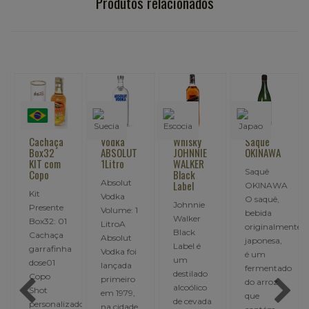
Produtos relacionados
Cachaça
Vodka
Whisky
Saquê
Box32
ABSOLUT
JOHNNIE
OKINAWA
KIT com
1Litro
WALKER
Saquê
Copo
Black
Absolut
Label
OKINAWA
Kit
Vodka
O saquê,
Johnnie
Presente
Volume: 1
bebida
Walker
Box32: 01
LitroA
originalmente
Black
Cachaça
Absolut
japonesa,
Label é
garrafinha
Vodka foi
é um
um
dose01
lançada
fermentado
destilado
Copo
primeiro
do arroz
alcoólico
Shot
em 1979,
que
de cevada
personalizado01
na cidade