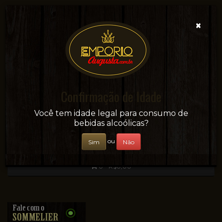
×
Confirmação de Idade
Sua conveniência e adega on-line!
Você tem idade legal para consumo de
bebidas alcoólicas?
ou
Sim
Não
0 - R$0,00