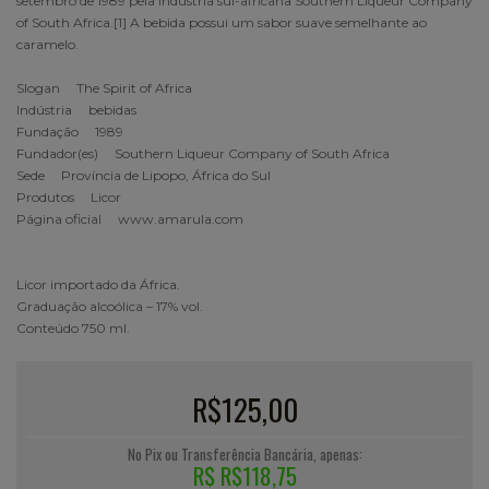
setembro de 1989 pela indústria sul-africana Southern Liqueur Company
of South Africa.[1] A bebida possui um sabor suave semelhante ao
caramelo.
Slogan The Spirit of Africa
Indústria bebidas
Fundação 1989
Fundador(es) Southern Liqueur Company of South Africa
Sede Província de Lipopo, África do Sul
Produtos Licor
Página oficial www.amarula.com
Licor importado da África.
Graduação alcoólica – 17% vol.
Conteúdo 750 ml.
R$125,00
No Pix ou Transferência Bancária, apenas:
R$ R$118,75