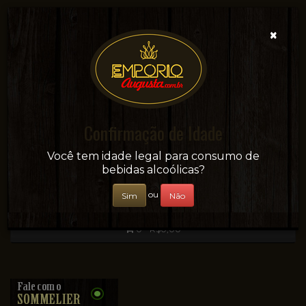
×
Confirmação de Idade
Sua conveniência e adega on-line!
Você tem idade legal para consumo de
bebidas alcoólicas?
ou
Sim
Não
0 - R$0,00