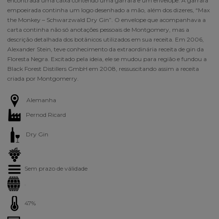
encontrada uma caixa contendo uma garrafa e um envelope. A garrafa
empoeirada continha um logo desenhado a mão, além dos dizeres, “Max
the Monkey – Schwarzwald Dry Gin”. O envelope que acompanhava a
carta continha não só anotações pessoais de Montgomery, mas a
descrição detalhada dos botânicos utilizados em sua receita. Em 2006,
Alexander Stein, teve conhecimento da extraordinária receita de gin da
Floresta Negra. Excitado pela ideia, ele se mudou para região e fundou a
Black Forest Distillers GmbH em 2008, ressuscitando assim a receita
criada por Montgomerry.
Alemanha
Pernod Ricard
Dry Gin
Sem prazo de válidade
.
47%