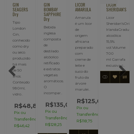
GIN
GIN
LICOR
LICOR
Y
SEAGERS
BOMBAY
AMARULA
SHERIDAN'S
Dry
SAPPHIRE
Amarula
Licor
Dry
Tipo
é um licor
Sheridan'sOrig
Bebida
London
de
IrlandaGraduaç
inglesa
Gin,
origem
alcoólica:
composta
conhecido
africana
15,5%
de
como dry
preparado
vol.Volume:
destilado
ou seco.
com
700
alcóolico
produzido
creme de
ml Garrafa
retificado
há mais
leite e
excusiva,c..
e extratos
de 50
suco do
vegetais
anos.
fruto da
aromáticos.
Conteúdo
árvore
O
980ml,
marulei..
incompar..
vidro..
R$125,00
R$135,00
0,00
R$48,86
Pix ou
Pix ou
Pix ou
Transferência:
Transferência:
ncia:
Transferência:
R$118,75
R$128,25
R$46,42