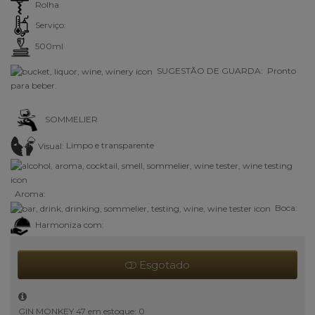
Rolha
Serviço:
500ml
SUGESTÃO DE GUARDA: Pronto
para beber.
SOMMELIER
Visual:
Limpo e transparente
Aroma:
Boca:
Harmoniza com:
Esgotado
GIN MONKEY 47 em estoque: 0