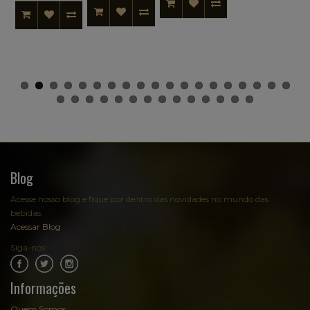
Blog
Acesse nosso blog e fique por dentro das novidades no mundo das
bebidas:
Acessar Blog
Siga-nos:
.
.
Informações
Quem Somos