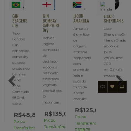
GIN
GIN
LICOR
LICOR
Y
SEAGERS
BOMBAY
AMARULA
SHERIDAN'S
Dry
SAPPHIRE
Amarula
Licor
Dry
Tipo
é um licor
Sheridan'sOrig
Bebida
London
de
IrlandaGraduaç
inglesa
Gin,
origem
alcoólica:
composta
conhecido
africana
15,5%
de
como dry
preparado
vol.Volume:
destilado
ou seco.
com
700
alcóolico
produzido
creme de
ml Garrafa
retificado
há mais
leite e
excusiva,c..
e extratos
de 50
suco do
vegetais
anos.
fruto da
aromáticos.
Conteúdo
árvore
O
980ml,
marulei..
incompar..
vidro..
R$125,00
R$135,00
R$48,86
Pix ou
Pix ou
Pix ou
Transferência:
Transferência:
Transferência:
R$118,75