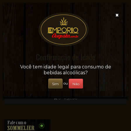
×
Confirmação de Idade
Sua conveniência e adega on-line!
Você tem idade legal para consumo de
bebidas alcoólicas?
ou
Sim
Não
0 - R$0,00