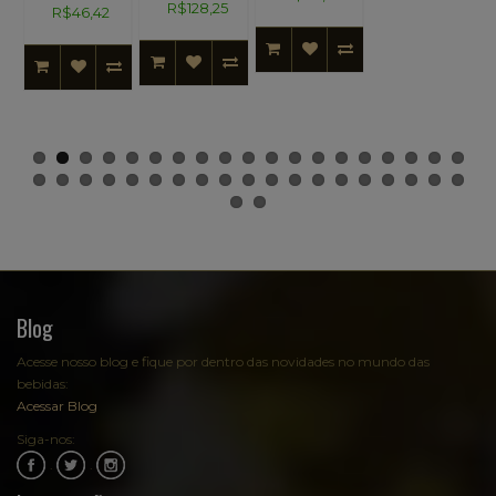
R$128,25
R$46,42
Blog
Acesse nosso blog e fique por dentro das novidades no mundo das
bebidas:
Acessar Blog
Siga-nos:
.
.