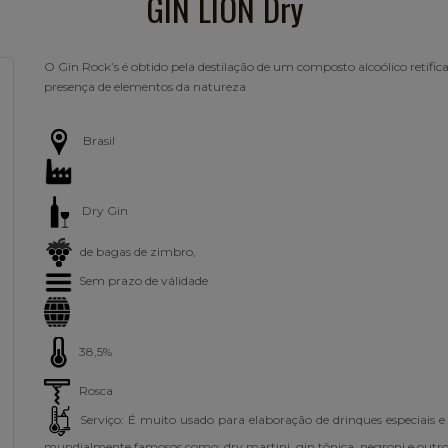
GIN LION Dry
O Gin Rock’s é obtido pela destilação de um composto alcoólico retific
presença de elementos da natureza
Brasil
Dry Gin
de bagas de zimbro,
Sem prazo de válidade
38,5%
Rosca
Serviço: É muito usado para elaboração de drinques especiais e
mundialmente famosos como: dry martini, gin tônica, negroni e outro