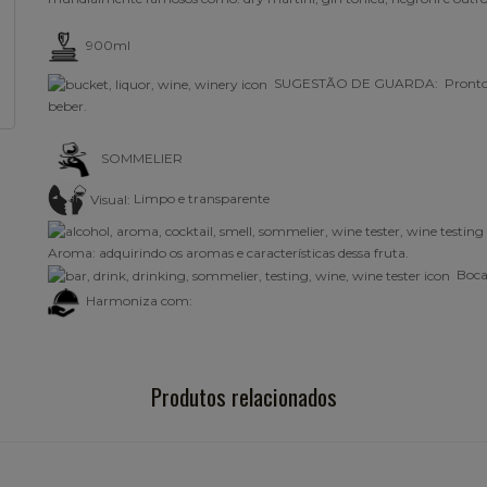
900ml
SUGESTÃO DE GUARDA: Pronto
beber.
SOMMELIER
Visual:
Limpo e transparente
Aroma:
adquirindo os aromas e características dessa fruta.
Boca
Harmoniza com:
Produtos relacionados