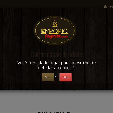
Min
Sua conveniência e adega on-line!
Confirmação de Idade
CERVEJAS
+ BEBIDAS
ÁGUAS E SUCOS
Você tem idade legal para consumo de
bebidas alcoólicas?
ou
Sim
Não