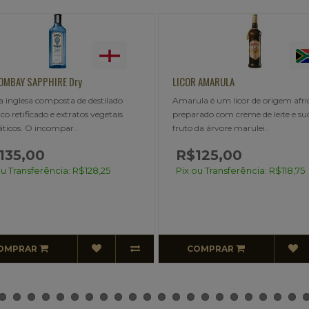
OR AMARULA
LICOR SHERIDAN'S
ula é um licor de origem africana
Licor Sheridan'sOrigem:
arado com creme de leite e suco do
IrlandaGraduação alcoólica: 15,5
o da árvore marulei..
vol.Volume: 700 ml Garrafa excus
$125,00
 ou Transferência: R$118,75
COMPRAR
ESGOTADO