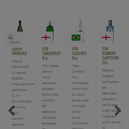
Saquê
GIN
GIN
GIN
OKINAWA
TANQUERAY
SEAGERS
BOMBAY
Dry
Dry
SAPPHIRE
Saquê
Dry
Gin inglês
Tipo
OKINAWA
Bebida
para o
London
O saquê,
inglesa
mais
Gin,
bebida
composta
apurado
conhecido
originalmente
de
paladar,
como dry
japonesa,
destilado
elaborado
ou seco.
é um
alcóolico
a partir
produzido
fermentado
retificado
de
há mais
do arroz
e extratos
destilado
de 50
que
vegetais
alcoólico
anos.
contém
a
aromáticos.
de bagas
Conteúdo
apenas
O
de
980ml,