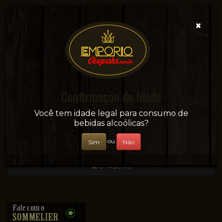
×
Confirmação de Idade
Sua conveniência e adega on-line!
Você tem idade legal para consumo de
bebidas alcoólicas?
ou
Sim
Não
0 - R$0,00