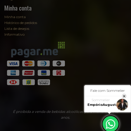
Minha conta
Minha conta
Histórico de pedidos
Lista de desejos
Informativo
Fale com Sommelier
Sommelier
EmpórioAugusta
É proibida a venda de bebidas alcoólicas para menores de 18
anos.