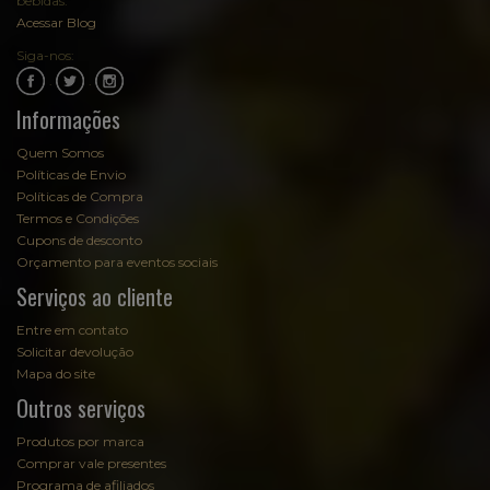
bebidas:
Acessar Blog
Siga-nos:
.
.
Informações
Quem Somos
Políticas de Envio
Políticas de Compra
Termos e Condições
Cupons de desconto
Orçamento para eventos sociais
Serviços ao cliente
Entre em contato
Solicitar devolução
Mapa do site
Outros serviços
Produtos por marca
Comprar vale presentes
Programa de afiliados