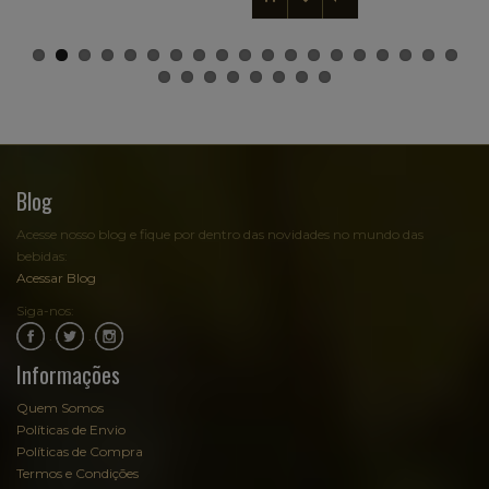
Blog
Acesse nosso blog e fique por dentro das novidades no mundo das
bebidas:
Acessar Blog
Siga-nos:
.
.
Informações
Quem Somos
Políticas de Envio
Políticas de Compra
Termos e Condições