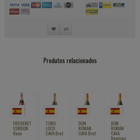
Produtos relacionados
NET
TORO
DON
DON
FREIXENET
N
LOCO
ROMÁN
ROMÁN
RODESTIU
CAVA Brut
CAVA Brut
CAVA
Cava Brut
Demisec