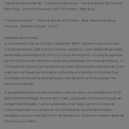
"Value Brand of the Yer - 3 anos consecutivos - Wine & Spirits, 85 Pontos -
Best Buy - Wine Entthusiast 2011, 91 Pontos - Best Buy
""Extreme Value"" - Wine & Spirits, 87 Points - Best Sparkling Value
Around - Stephen Tanzer´s IWC"
Detalhes da Vinícola:
A companhia Garcia Carrión nasceu em 1890, data em que o avô doa
tual proprietário, José García-Carrión, construiu uam adega de grandes
dimensões para exportar vinho à França.No entanto, a tradição agrícola
da Família Carrion remonta vários séculos.Nesses 120 anos de história , a
Companhia Garcia Carrión se tornou líder absoluta do mercado de vinho
e de suco na Espanha, primeira na Europa e a Quinta no mundo.Sua
atividade comercial se estende para mais de cento e trinta países nos
cinco continentes.
A propriedade por trás do Cristalino, Jaume Serra, foi fundada em 1943
pelo distinto enólogo Jaume Serra Gell. Localizada na Denominação de
Origem de Penedés, numa subdivisão chamada Garraf, é a área de
maior expansão na Catalunia. Os vinhedos de Jaume Serra estão
situados a pouco mais de 50 km de Barcelona, no litoral mediterrâneo de
Vilanova y la Geltru.