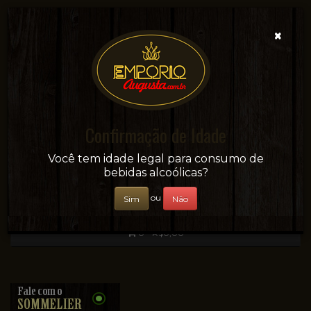
×
Confirmação de Idade
Sua conveniência e adega on-line!
Você tem idade legal para consumo de
bebidas alcoólicas?
ou
Sim
Não
0 - R$0,00