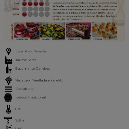
Espanha - Penedês
Jaume Serra
Espumante Demisec
Macabeo, Parellada e Xarel-lo
não safrada
método tradicional
11,5%
Rolha
6-8C