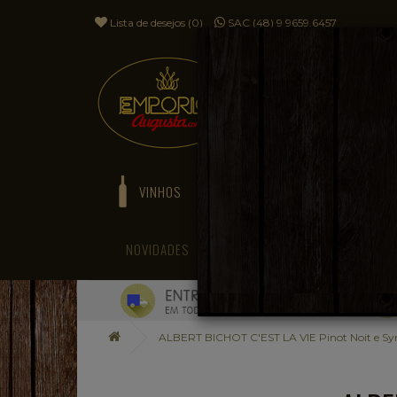
Lista de desejos (0)
SAC (48) 9 9659.6457
VINHOS
ESPUMANTES
NOVIDADES
BLOG
ALBERT BICHOT C'EST LA VIE Pinot Noit e Sy