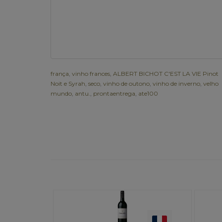
frança
,
vinho frances
,
ALBERT BICHOT C'EST LA VIE Pinot
Noit e Syrah
,
seco
,
vinho de outono
,
vinho de inverno
,
velho
mundo
,
antu.
,
prontaentrega
,
ate100