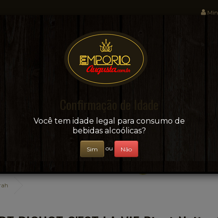
Min
Sua conveniência e adega on-line!
Confirmação de Idade
CERVEJAS
+ BEBIDAS
ÁGUAS E SUCOS
Você tem idade legal para consumo de
bebidas alcoólicas?
ou
Sim
Não
rah