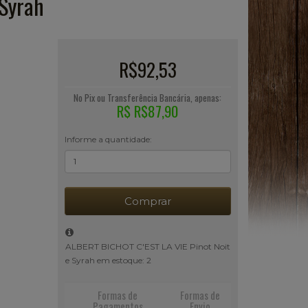
Syrah
R$92,53
No Pix ou Transferência Bancária, apenas:
R$ R$87,90
Informe a quantidade:
Comprar
ALBERT BICHOT C'EST LA VIE Pinot Noit
e Syrah em estoque: 2
Formas de
Formas de
Pagamentos
Envio