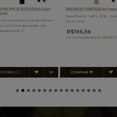
CHATEAU DE POURCIEUX de Provence
CLAUDE VAL Rouge
Especificação Safra : 2018 Conteúdo:
Cor rubi de média intensid
750 ml &nb..
violáceo muito luminoso.
marcados por ameixa e frut
R$156,56
R$100,00
Pix ou Transferência: R$148,73
Pix ou Transferência: R
COMPRAR
COMPRAR