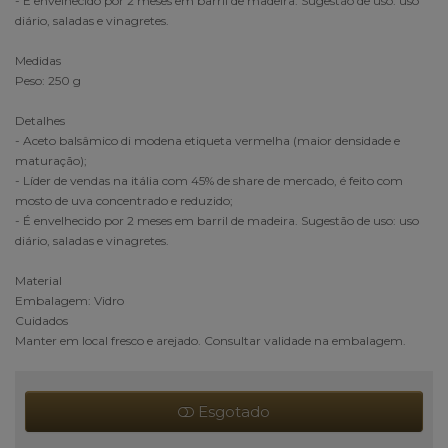
- É envelhecido por 2 meses em barril de madeira. Sugestão de uso: uso
diário, saladas e vinagretes.
Medidas
Peso: 250 g
Detalhes
- Aceto balsâmico di modena etiqueta vermelha (maior densidade e
maturação);
- Líder de vendas na itália com 45% de share de mercado, é feito com
mosto de uva concentrado e reduzido;
- É envelhecido por 2 meses em barril de madeira. Sugestão de uso: uso
diário, saladas e vinagretes.
Material
Embalagem: Vidro
Cuidados
Manter em local fresco e arejado. Consultar validade na embalagem.
Esgotado