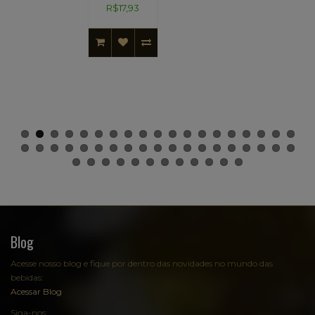
R$17,93
Blog
Acesse nosso blog e fique por dentro das novidades no mundo das
bebidas:
Acessar Blog
Siga-nos: