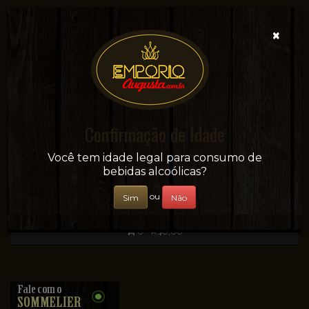
×
Confirmação de Idade
Sua conveniência e adega on-line!
Você tem idade legal para consumo de
bebidas alcoólicas?
ou
Sim
Não
0 - R$0,00