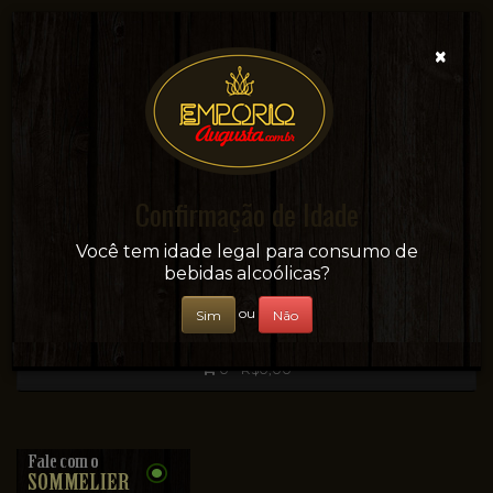
×
Confirmação de Idade
Sua conveniência e adega on-line!
Você tem idade legal para consumo de
bebidas alcoólicas?
ou
Sim
Não
0 - R$0,00