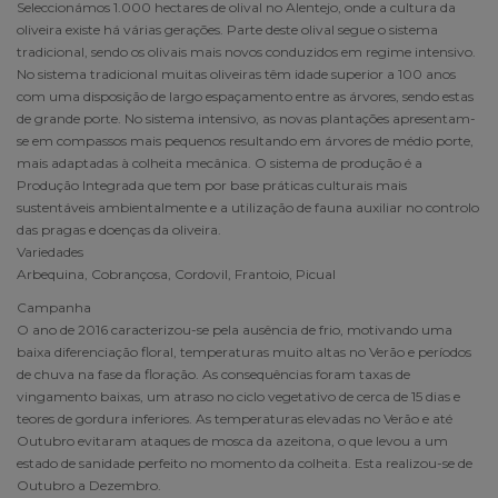
Seleccionámos 1.000 hectares de olival no Alentejo, onde a cultura da
oliveira existe há várias gerações. Parte deste olival segue o sistema
tradicional, sendo os olivais mais novos conduzidos em regime intensivo.
No sistema tradicional muitas oliveiras têm idade superior a 100 anos
com uma disposição de largo espaçamento entre as árvores, sendo estas
de grande porte. No sistema intensivo, as novas plantações apresentam-
se em compassos mais pequenos resultando em árvores de médio porte,
mais adaptadas à colheita mecânica. O sistema de produção é a
Produção Integrada que tem por base práticas culturais mais
sustentáveis ambientalmente e a utilização de fauna auxiliar no controlo
das pragas e doenças da oliveira.
Variedades
Arbequina, Cobrançosa, Cordovil, Frantoio, Picual
Campanha
O ano de 2016 caracterizou-se pela ausência de frio, motivando uma
baixa diferenciação floral, temperaturas muito altas no Verão e períodos
de chuva na fase da floração. As consequências foram taxas de
vingamento baixas, um atraso no ciclo vegetativo de cerca de 15 dias e
teores de gordura inferiores. As temperaturas elevadas no Verão e até
Outubro evitaram ataques de mosca da azeitona, o que levou a um
estado de sanidade perfeito no momento da colheita. Esta realizou-se de
Outubro a Dezembro.