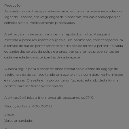
Produção
As azeitonas são transportadas separadas por variedades e recebidas no
lagar do Esporão, em Reguengos de Monsaraz, poucas horas depois da
colheita sendo imediatamente processadas.
A extracção inicia-se com a moenda rápida dos frutos. A seguir à
moenda a pasta resultante é sujeita a um batimento, com temperatura
e tempo de batido perfeitamente controlado de forma a permitir a saída
do azeite das células da polpa e a preservar os aromas provenientes de
cada variedade, caracterizantes de cada azeite.
A pasta segue para o decanter onde é separado o azeite do bagaço de
azeitona e da água, resultando um azeite ainda com alguma humidade
e impurezas. O azeite é limpo por centrifugação estando desta forma
pronto para ser filtrado e embalado.
A extracção é feita a frio, nunca ultrapassando os 27ºC.
Produção Anual 400.000 Lt
Visual
Verde amarelado.