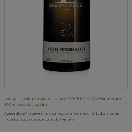
portugal
,
azeite portugues
,
alentejo
,
AZEITE ESPORÃO Extra Virgem
500ml
,
esporão
,
,
qualim
Azeite de perfil suave e harmonioso, com bom equilíbrio dos aromas
frutados típicos das azeitonas do Alentejo.
Olival