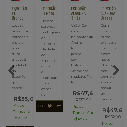
ESPORÃO
ESPORÃO
ESPORÃO
ESPORÃO
PÉ
PÉ Rosé
ALANDRA
ALANDRA
Branco
Tinto
Branco
Jovem
Leveza,
Visão: Cor
Com
surpresa
frescor e a
rubi e
aroma de
portuguesa
harmonia
brilhante.Olfato:
frutas
da
entre a
Aroma
brancas e
renomada
acidez e a
limpo e
amarelas
Herdade
fruta
jovem,
e com
do
aliados à
com
notas
ssima
Esporão,
qualidade
frutos
cítricas,
sozinho
da
vermelhos
esse
ou
Esporão
maduros.Paladar:
exemplar
acompanhado
que todos
Palad..
jovem
uma
conhe..
possui
otíma
R$47,61
um
esc..
R$55,00
,00
paladar..
R$52,90
Pix ou
Pix ou
00
R$47,61
Transferência:
Transferência:
R$52,90
R$52,25
R$45,23
ncia:
Pix ou