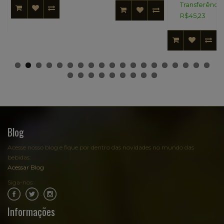
Transferência
R$45,23
Blog
Acesse nosso blog e fique por dentro das novidades no mundo das
bebidas:
Acessar Blog
Siga-nos:
.
.
Informações