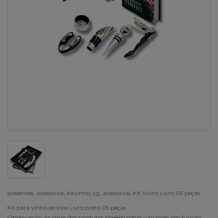
presentes
,
acessorios
,
kitvinho
,
cg
,
acessórios
,
Kit Vinho Livro 05 peças
Kit para vinho de inox Livro preto 05 peças.
Observação: As cores dos produtos podem sofrer variações em função