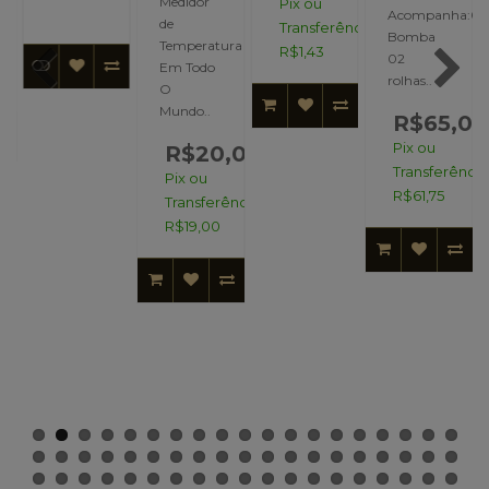
Medidor
Pix ou
Acompanha:01
de
Transferência:
Bomba
Temperatura
R$1,43
02
Em Todo
s!
rolhas..
O
Mundo..
R$65,00
Pix ou
R$20,00
Transferência
Pix ou
R$61,75
Transferência:
R$19,00