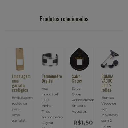
Produtos relacionados
m
Embalagem
Termômetro
Salva
BOMBA
uma
Digital
Gotas
VÁCUO
garrafa
com 2
Aço
Salva
ada
ecológica
rolhas
inoxidável
Gotas
Embalagem
Bomba
LCD
Personalizado,
ecológica
Vácuo de
Vinho
Empório
em
para
aço
Tinto
Augusta..
ada
uma
inoxidável
Termômetro
garrafa!..
com 2
R$1,50
Digital
rolhas