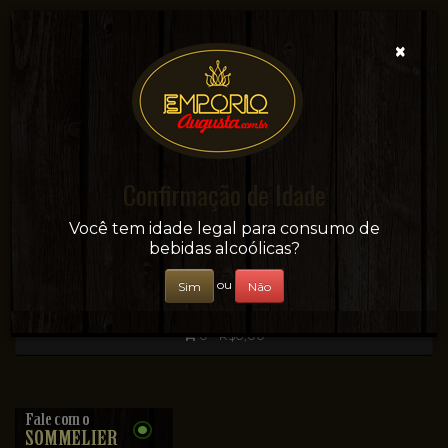
×
Confirmação de Idade
Sua conveniência e adega on-line!
Você tem idade legal para consumo de
bebidas alcoólicas?
ou
Sim
Não
0 - R$0,00