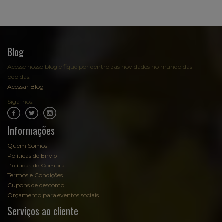
Blog
Acesse nosso blog e fique por dentro das novidades no mundo das
bebidas:
Acessar Blog
Siga-nos:
.
.
Informações
Quem Somos
Políticas de Envio
Políticas de Compra
Termos e Condições
Cupons de desconto
Orçamento para eventos sociais
Serviços ao cliente