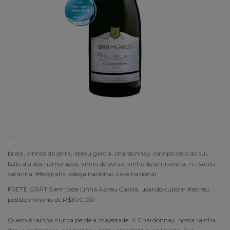
brasil
,
vinhos da serra
,
abreu garcia
,
chardonnay
,
campo belo do sul
,
b2b
,
dia dos namorados
,
vinho de verao
,
vinho de primavera
,
rv.
,
santa
catarina
,
#fevgratis
,
adega nacional
,
cave nacional
FRETE GRÁTIS em toda Linha Abreu Garcia, usando cupom #abreu,
pedido mínimo de R$300,00
Quem é rainha nunca perde a majestade. A Chardonnay, nossa rainha