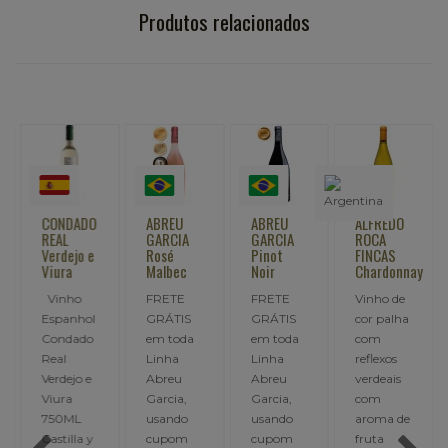
Produtos relacionados
CONDADO
ABREU
ABREU
ALFREDO
REAL
GARCIA
GARCIA
ROCA
Verdejo e
Rosé
Pinot
FINCAS
Viura
Malbec
Noir
Chardonnay
Vinho
FRETE
FRETE
Vinho de
Espanhol
GRÁTIS
GRÁTIS
cor palha
Condado
em toda
em toda
com
Real
Linha
Linha
reflexos
Verdejo e
Abreu
Abreu
verdeais
Viura
Garcia,
Garcia,
com
750ML
usando
usando
aroma de
Castilla y
cupom
cupom
fruta