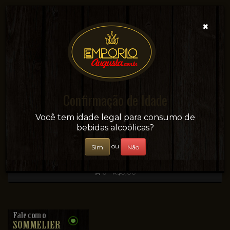
×
Confirmação de Idade
Sua conveniência e adega on-line!
Você tem idade legal para consumo de
bebidas alcoólicas?
ou
Sim
Não
0 - R$0,00