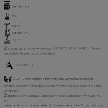
Sem barrica
13%
Rolha
Serviço 10°C
750ml
SUGESTÃO DE GUARDA: Pronto
para beber. Excelente custo/benefício!
SOMMELIER
Visual:
Vinho límpido e brilhante, que apresenta coloração
amarelo claro com tonalidade levemente esverdeada que confirma sua
jovialidade.
Aroma:
Os aromas marcantes são baseados em notas florais, cítricas e