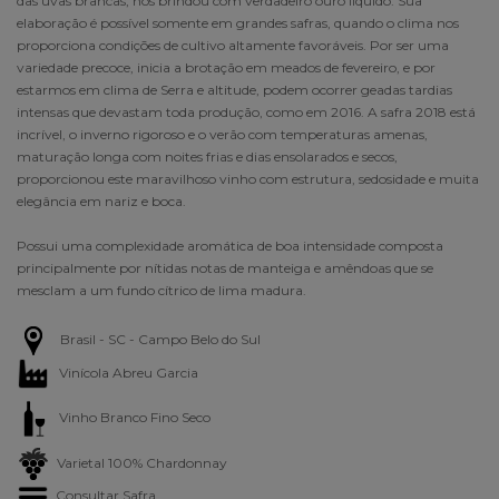
das uvas brancas, nos brindou com verdadeiro ouro líquido. Sua
elaboração é possível somente em grandes safras, quando o clima nos
proporciona condições de cultivo altamente favoráveis. Por ser uma
variedade precoce, inicia a brotação em meados de fevereiro, e por
estarmos em clima de Serra e altitude, podem ocorrer geadas tardias
intensas que devastam toda produção, como em 2016. A safra 2018 está
incrível, o inverno rigoroso e o verão com temperaturas amenas,
maturação longa com noites frias e dias ensolarados e secos,
proporcionou este maravilhoso vinho com estrutura, sedosidade e muita
elegância em nariz e boca.
Possui uma complexidade aromática de boa intensidade composta
principalmente por nítidas notas de manteiga e amêndoas que se
mesclam a um fundo cítrico de lima madura.
Brasil - SC - Campo Belo do Sul
Vinícola Abreu Garcia
Vinho Branco Fino Seco
Varietal 100% Chardonnay
Consultar Safra