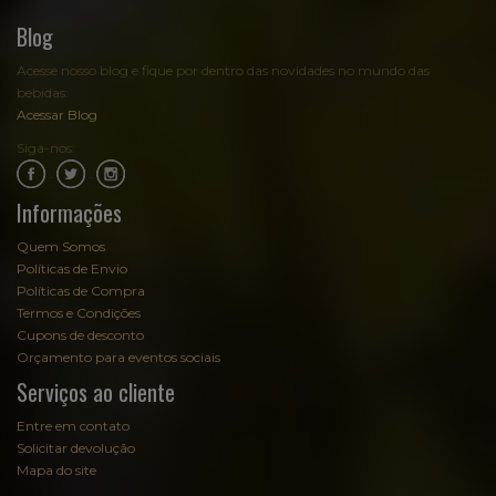
Blog
Acesse nosso blog e fique por dentro das novidades no mundo das
bebidas:
Acessar Blog
Siga-nos:
.
.
Informações
Quem Somos
Políticas de Envio
Políticas de Compra
Termos e Condições
Cupons de desconto
Orçamento para eventos sociais
Serviços ao cliente
Entre em contato
Solicitar devolução
Mapa do site