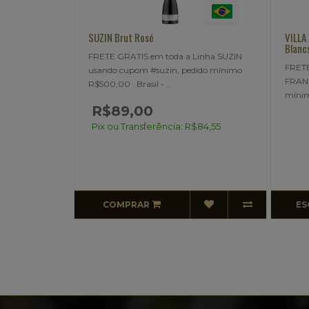
Brut
SUZIN Brut Rosé
VILLA
Blanc
 rótulos
FRETE GRATIS em toda a Linha SUZIN
FRETE
#freixe,
usando cupom #suzin, pedido mínimo
FRANC
roduzido na..
R$500,00 Brasil - ..
mínim
R$89,00
00
Pix ou Transferência: R$84,55
$75,05
COMPRAR
ES