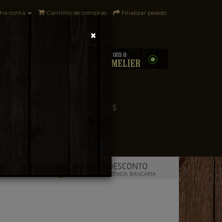
ha conta
Carrinho de compras
Finalizar pedido
×
0 - R$0,00
CONVENIÊNCIA
PAÍSES