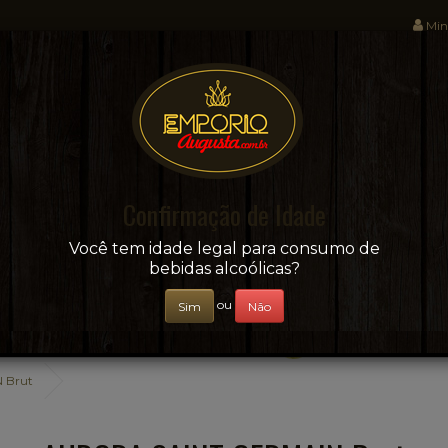
Min
Sua conveniência e adega on-line!
Confirmação de Idade
CERVEJAS
+ BEBIDAS
ÁGUAS E SUCOS
Você tem idade legal para consumo de
bebidas alcoólicas?
ou
Sim
Não
 Brut