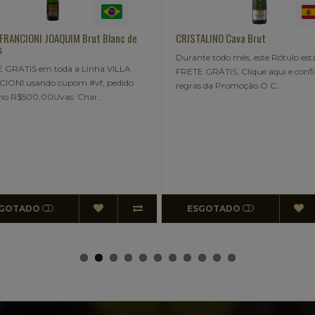
 FRANCIONI JOAQUIM Brut Blanc de
CRISTALINO Cava Brut
s
Durante todo mês, este Rótulo es
 GRATIS em toda a Linha VILLA
FRETE GRÁTIS, Clique aqui e confi
IONI usando cupom #vf, pedido
regras da Promoção.O C..
o R$500,00Uvas: Char..
GOTADO
ESGOTADO