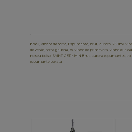
brasil
,
vinhos da serra
,
Espumante
,
brut
,
aurora
,
750ml
,
vin
de verão
,
serra gaucha
,
rs
,
vinho de primavera
,
vinho que ca
no seu bolso
,
SAINT GERMAIN Brut
,
aurora espumantes
,
eb
,
espumante barata