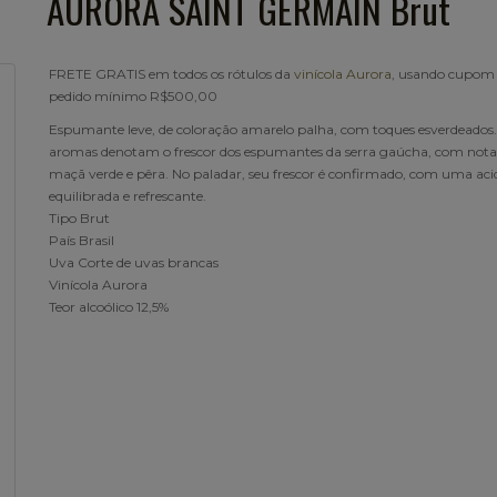
AURORA SAINT GERMAIN Brut
FRETE GRATIS em todos os rótulos da
vinícola Aurora
, usando cupom
pedido mínimo R$500,00
Espumante leve, de coloração amarelo palha, com toques esverdeados.
aromas denotam o frescor dos espumantes da serra gaúcha, com nota
maçã verde e pêra. No paladar, seu frescor é confirmado, com uma aci
equilibrada e refrescante.
Tipo Brut
País Brasil
Uva Corte de uvas brancas
Vinícola Aurora
Teor alcoólico 12,5%