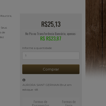
 #aurora,
R$25,13
 Seus
s de
No Pix ou Transferência Bancária, apenas:
R$ R$23,87
dez
Informe a quantidade:
Comprar
AURORA SAINT GERMAIN Brut em
estoque: 48
Formas de
Formas de
Pagamentos
Envio