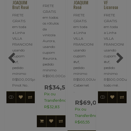
JOAQUIM
JOAQUIM
VF
FRETE
Brut Rosé
Rosé
Licoroso
ot
GRATIS
FRETE
FRETE
FRETE
em todos
GRATIS
GRATIS
GRATIS
os rótulos
em toda
em toda
em toda
da
a Linha
a Linha
a Linha
vinícola
VILLA
VILLA
VILLA
Aurora,
FRANCIONI
FRANCIONI
FRANCIONI
usando
I
usando
usando
usando
cupom
cupom
cupom
cupom
#aurora,
#vf,
#vf,
#vf,
pedido
pedido
pedido
pedido
mínimo
mínimo
mínimo
mínimo
R$500,00Cor..
R$500,00Syrah,
R$500,00Uvas:
R$500,00Dura
Boa
Pinot No..
Cabernet
todo mê..
R$34,56
..
..
Pix ou
,00
Transferência:
R$69,00
R$32,83
Pix ou
ncia:
Transferência:
R$65,55