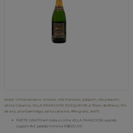
brasil
,
vinhos da serra
,
vinicola
,
villa francioni
,
joaquim
,
são joaquim
,
sAnta Catarina
,
VILLA FRANCIONI JOAQUIM Brut Blanc de Blancs
,
fim
de ano
,
prontaentrega
,
santa catarina
,
#fevgratis
,
ate75
FRETE GRATIS em toda a Linha VILLA FRANCIONI usando
cupom #vf, pedido mínimo R$500,00