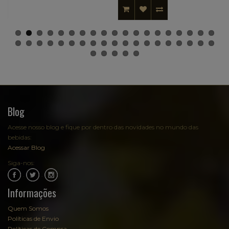
Blog
Acesse nosso blog e fique por dentro das novidades no mundo das
bebidas:
Acessar Blog
Siga-nos:
.
.
Informações
Quem Somos
Políticas de Envio
Políticas de Compra