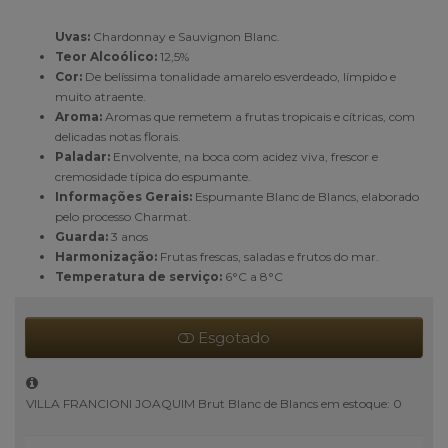
Uvas:
Chardonnay e Sauvignon Blanc.
Teor Alcoólico:
12,5%
Cor:
De belíssima tonalidade amarelo esverdeado, límpido e
muito atraente.
Aroma:
Aromas que remetem a frutas tropicais e cítricas, com
delicadas notas florais.
Paladar:
Envolvente, na boca com acidez viva, frescor e
cremosidade típica do espumante.
Informações Gerais:
Espumante Blanc de Blancs, elaborado
pelo processo Charmat.
Guarda:
3 anos
Harmonização:
Frutas frescas, saladas e frutos do mar.
Temperatura de serviço:
6°C a 8°C
Esgotado
VILLA FRANCIONI JOAQUIM Brut Blanc de Blancs em estoque: 0