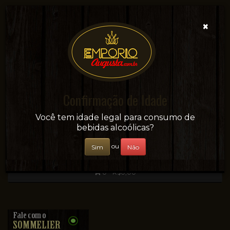
×
Confirmação de Idade
Sua conveniência e adega on-line!
Você tem idade legal para consumo de
bebidas alcoólicas?
ou
Sim
Não
0 - R$0,00