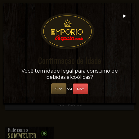
×
Confirmação de Idade
Sua conveniência e adega on-line!
Você tem idade legal para consumo de
bebidas alcoólicas?
ou
Sim
Não
0 - R$0,00