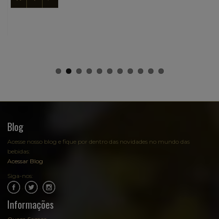
Blog
Acesse nosso blog e fique por dentro das novidades no mundo das
bebidas:
Acessar Blog
Siga-nos:
.
.
Informações