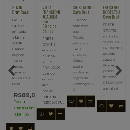
SUZIN
VILLA
CRISTALINO
FREIXENET
Brut Rosé
FRANCIONI
Cava Brut
RODESTIU
JOAQUIM
Cava Brut
FRETE
Durante
Brut
FRETE
Blanc de
GRATIS
todo mês,
Blancs
GRATIS
em toda
este
em todos
a Linha
Rótulo
FRETE
os rótulos
SUZIN
está com
GRATIS
FREIXENET,
usando
FRETE
em toda
,
usando
cupom
GRÁTIS,
a Linha
cupom
#suzin,
Clique
VILLA
#freixe,
pedido
aqui e
FRANCIONI
pedido
mínimo
confira as
usando
mínimo
R$500,00
regras da
cupom
R$600,00A
Brasil - ..
Promoção.O
#vf,
Produzido
garrafa é
C..
pedido
R$89,00
..
mínimo
Pix ou
R$500,00Uvas: Char..
,00
Transferência:
00
R$84,55
ncia: