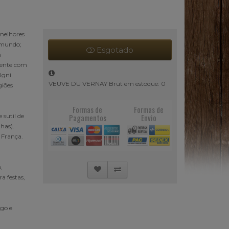
melhores
 mundo;
Esgotado
m
mente com
Ugni
VEUVE DU VERNAY Brut em estoque: 0
giões
Formas de
Formas de
 sutil de
Pagamentos
Envio
has).
 França.
,
a festas,
go e