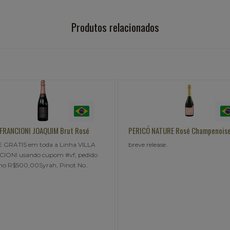
Produtos relacionados
RICÓ NATURE Rosé Champenoise
VIAPIANA 192 dias Brut
eve release..
Cor amarela-esverdeada. Arom
torrado, maçã verde e pêra. Na
mostra-se fresco, com ó..