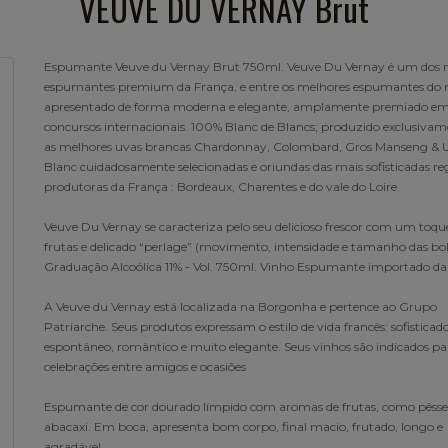
VEUVE DU VERNAY Brut
Espumante Veuve du Vernay Brut 750ml. Veuve Du Vernay é um dos 
espumantes premium da França, e entre os melhores espumantes do
apresentado de forma moderna e elegante, amplamente premiado e
concursos internacionais. 100% Blanc de Blancs; produzido exclusiva
as melhores uvas brancas Chardonnay, Colombard, Gros Manseng & 
Blanc cuidadosamente selecionadas e oriundas das mais sofisticadas re
produtoras da França : Bordeaux, Charentes e do vale do Loire.
Veuve Du Vernay se caracteriza pelo seu delicioso frescor com um toque
frutas e delicado “perlage” (movimento, intensidade e tamanho das bol
Graduação Alcoólica 11% - Vol. 750ml. Vinho Espumante importado da
A Veuve du Vernay está localizada na Borgonha e pertence ao Grupo
Patriarche. Seus produtos expressam o estilo de vida francês: sofisticado
espontâneo, romântico e muito elegante. Seus vinhos são indicados par
celebrações entre amigos e ocasiões
Espumante de cor dourado límpido com aromas de frutas, como pêsse
abacaxi. Em boca, apresenta bom corpo, final macio, frutado, longo e
agradável.