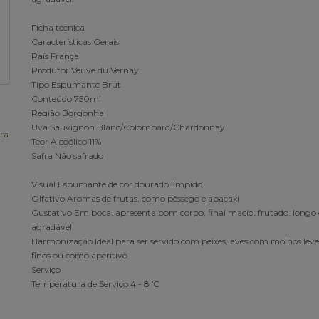
Ficha técnica
Características Gerais
País França
Produtor Veuve du Vernay
Tipo Espumante Brut
Conteúdo 750ml
Região Borgonha
Uva Sauvignon Blanc/Colombard/Chardonnay
ra
Teor Alcoólico 11%
Safra Não safrado
Visual Espumante de cor dourado límpido
Olfativo Aromas de frutas, como pêssego e abacaxi
Gustativo Em boca, apresenta bom corpo, final macio, frutado, longo 
agradável
Harmonização Ideal para ser servido com peixes, aves com molhos leves
finos ou como aperitivo
Serviço
Temperatura de Serviço 4 - 8ºC