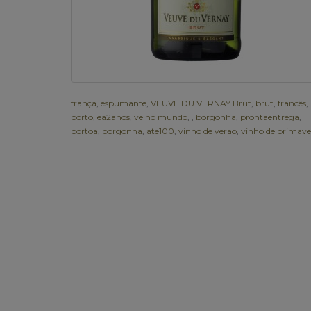
frança
,
espumante
,
VEUVE DU VERNAY Brut
,
brut
,
francês
,
porto
,
ea2anos
,
velho mundo
,
,
borgonha
,
prontaentrega
,
portoa
,
borgonha
,
ate100
,
vinho de verao
,
vinho de primave