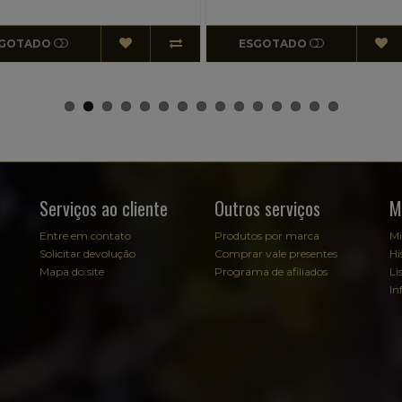
ESGOTADO
ESGOTADO
Serviços ao cliente
Outros serviços
M
Entre em contato
Produtos por marca
Mi
Solicitar devolução
Comprar vale presentes
Hi
Mapa do site
Programa de afiliados
Li
In