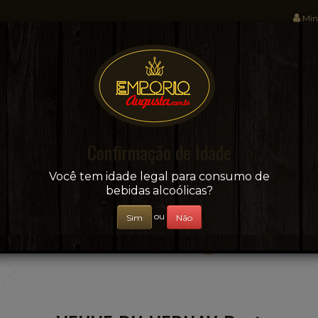
Min
Sua conveniência e adega on-line!
Confirmação de Idade
CERVEJAS
+ BEBIDAS
ÁGUAS E SUCOS
Você tem idade legal para consumo de
bebidas alcoólicas?
ou
Sim
Não