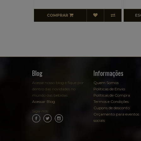
ESGOTADO
Blog
Informações
Acesse nosso blog e fique por
Quem Somos
dentro das novidades no
Políticas de Envio
mundo das bebidas:
Políticas de Compra
Acessar Blog
Termos e Condições
Cupons de desconto
Siga-nos:
Orçamento para eventos
.
.
sociais