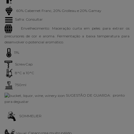
60% Cabernet Franc, 20% Grolleau e 20% Gamay
Safra: Consultar
Envelhecimento: Maceração curta em peles para extrair os
precursores de cor e aroma. Fermentação a baixa temperatura para
desenvolver o potencial aromático.
11%
ScrewCap
8°C a 10°C
750ml
SUGESTÃO DE GUARDA: pronto
para degustar
SOMMELIER
Visual:
Casaco rosa muito pálido.