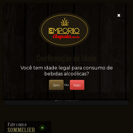
×
Confirmação de Idade
Sua conveniência e adega on-line!
Você tem idade legal para consumo de
bebidas alcoólicas?
ou
Sim
Não
0 - R$0,00