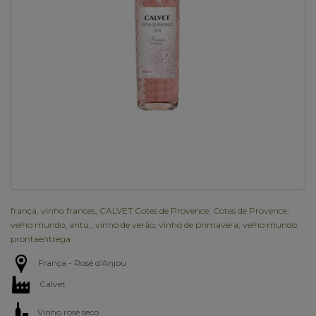
frança
,
vinho frances
,
CALVET Cotes de Provence
,
Cotes de Provence
,
velho mundo
,
antu.
,
vinho de verão
,
vinho de primavera
,
velho mundo
,
prontaentrega
França - Rosé d'Anjou
Calvet
Vinho rosé seco