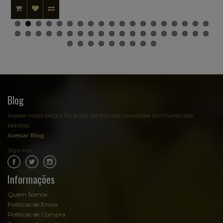
Blog
Acesse nosso blog e fique por dentro das novidades no mundo das
bebidas:
Acessar Blog
Siga-nos:
.
.
Informações
Quem Somos
Políticas de Envio
Políticas de Compra