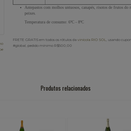
Antepastos com molhos untuosos, canapés, risotos de frutos do 
peixes.
Temperatura de consumo: 6ºC - 8ºC
FRETE GRATIS em todos os rótulos da
vinícola RIO SOL
, usando cup
ho
#global, pedido mínimo R$500,00
be
Produtos relacionados