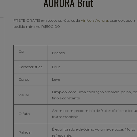
AURORA Brut
FRETE GRATIS em todos os rótulos da
vinícola Aurora
, usando cupom
pedido mínimo R$500,00
Cor
Branco
Caracteristica
Brut
Corpo
Leve
Límpido, com uma coloração amarelo-palha, pe
Visual
fino e constante
Aroma com predomínio de frutas cítricas e toqu
Olfato
frutas tropicais
É equilibrado e de ótimo volume de boca. Muito
Paladar
refrescante.