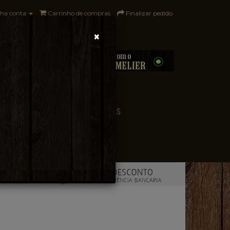
ha conta
Carrinho de compras
Finalizar pedido
×
0 - R$0,00
CONVENIÊNCIA
PAÍSES