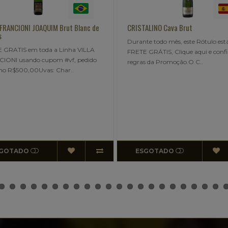
STALINO Cava Brut
FREIXENET RODESTIU Cava Brut
ante todo mês, este Rótulo está com
FRETE GRATIS em todos os rótu
TE GRÁTIS, Clique aqui e confira as
FREIXENET, usando cupom #fre
ras da Promoção.O C..
pedido mínimo R$600,00A garra
ESGOTADO
ESGOTADO