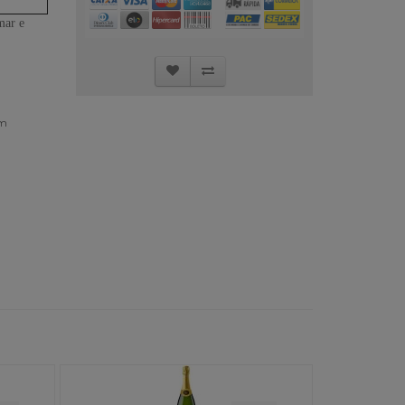
mar e
om