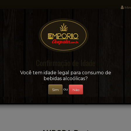
Min
Sua conveniência e adega on-line!
Confirmação de Idade
CERVEJAS
+ BEBIDAS
ÁGUAS E SUCOS
Você tem idade legal para consumo de
bebidas alcoólicas?
ou
Sim
Não