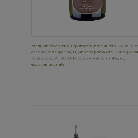
brasil
,
vinhos da serra
,
Espumante
,
brut
,
aurora
,
750ml
,
vin
de verão
,
serra gaucha
,
rs
,
vinho de primavera
,
vinho que ca
no seu bolso
,
AURORA Brut
,
aurora espumantes
,
eb
,
espumante barata