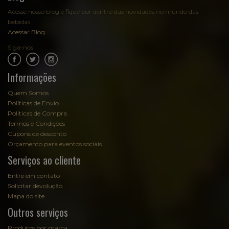
Acesse nosso blog e fique por dentro das novidades no mundo das
bebidas:
Acessar Blog
Siga-nos:
.
.
Informações
Quem Somos
Políticas de Envio
Políticas de Compra
Termos e Condições
Cupons de desconto
Orçamento para eventos sociais
Serviços ao cliente
Entre em contato
Solicitar devolução
Mapa do site
Outros serviços
Produtos por marca