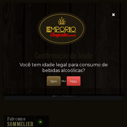
×
Confirmação de Idade
Sua conveniência e adega on-line!
Você tem idade legal para consumo de
bebidas alcoólicas?
ou
Sim
Não
0 - R$0,00