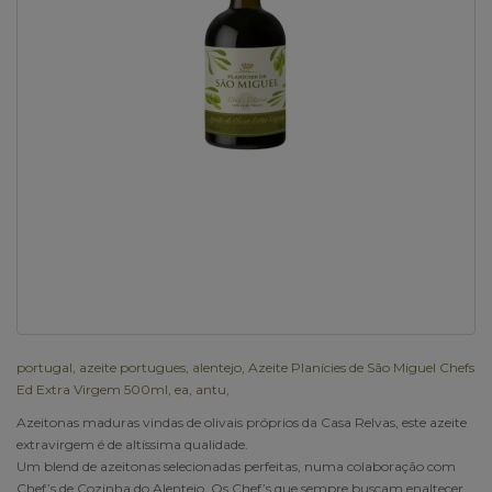
portugal
,
azeite portugues
,
alentejo
,
Azeite Planícies de São Miguel Chefs
Ed Extra Virgem 500ml
,
ea
,
antu
,
Azeitonas maduras vindas de olivais próprios da Casa Relvas, este azeite
extravirgem é de altíssima qualidade.
Um blend de azeitonas selecionadas perfeitas, numa colaboração com
Chef’s de Cozinha do Alentejo. Os Chef’s que sempre buscam enaltecer