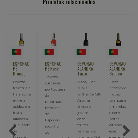
Produtos relacionados
ESPORÃO
ESPORÃO
ESPORÃO
ESPORÃO
PÉ
PÉ Rosé
ALANDRA
ALANDRA
Branco
Tinto
Branco
Jovem
Leveza,
Visão: Cor
Com
surpresa
frescor e a
rubi e
aroma de
portuguesa
harmonia
brilhante.Olfato:
frutas
da
entre a
Aroma
brancas e
renomada
acidez e a
limpo e
amarelas
Herdade
fruta
jovem,
e com
do
aliados à
com
notas
ssima
Esporão,
qualidade
frutos
cítricas,
sozinho
da
vermelhos
esse
ou
Esporão
maduros.Paladar:
exemplar