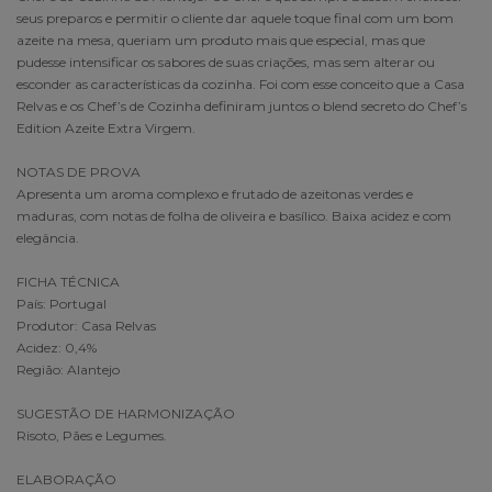
seus preparos e permitir o cliente dar aquele toque final com um bom
azeite na mesa, queriam um produto mais que especial, mas que
pudesse intensificar os sabores de suas criações, mas sem alterar ou
esconder as características da cozinha. Foi com esse conceito que a Casa
Relvas e os Chef’s de Cozinha definiram juntos o blend secreto do Chef’s
Edition Azeite Extra Virgem.
NOTAS DE PROVA
Apresenta um aroma complexo e frutado de azeitonas verdes e
maduras, com notas de folha de oliveira e basílico. Baixa acidez e com
elegância.
FICHA TÉCNICA
País: Portugal
Produtor: Casa Relvas
Acidez: 0,4%
Região: Alantejo
SUGESTÃO DE HARMONIZAÇÃO
Risoto, Pães e Legumes.
ELABORAÇÃO