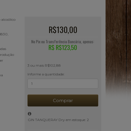
 alcoólico
R$130,00
1830,
No Pix ou Transferência Bancária, apenas:
R$ R$123,50
adas
produção
er
3 ou mais R$102,88
Informe a quantidade:
ma
Comprar
GIN TANQUERAY Dry em estoque: 2