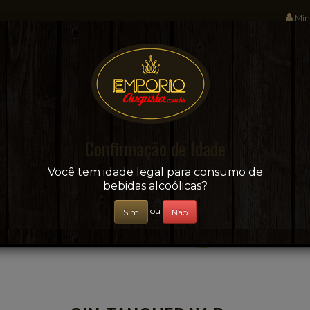
Min
Sua conveniência e adega on-line!
Confirmação de Idade
CERVEJAS
+ BEBIDAS
ÁGUAS E SUCOS
Você tem idade legal para consumo de
bebidas alcoólicas?
ou
Sim
Não