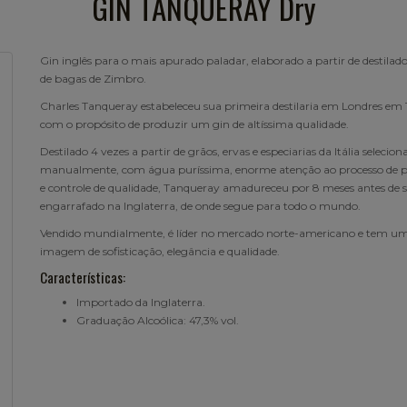
GIN TANQUERAY Dry
Gin inglês para o mais apurado paladar, elaborado a partir de destilado
de bagas de Zimbro.
Charles Tanqueray estabeleceu sua primeira destilaria em Londres em 
com o propósito de produzir um gin de altíssima qualidade.
Destilado 4 vezes a partir de grãos, ervas e especiarias da Itália selecion
manualmente, com água puríssima, enorme atenção ao processo de 
e controle de qualidade, Tanqueray amadureceu por 8 meses antes de s
engarrafado na Inglaterra, de onde segue para todo o mundo.
Vendido mundialmente, é líder no mercado norte-americano e tem u
imagem de sofisticação, elegância e qualidade.
Características:
Importado da Inglaterra.
Graduação Alcoólica: 47,3% vol.