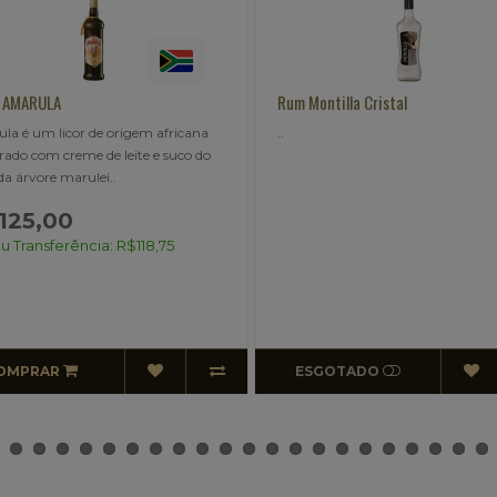
 Montilla Cristal
GIN SILVER SEAGERS
Mais uma novidade da Destilaria
Silver Seagers London Dry.Elab
partir de destilação ..
ESGOTADO
ESGOTADO