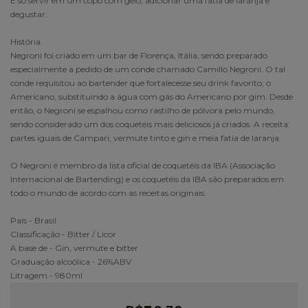
É só servir em um copo com gelo, adicionar uma fatia de laranja e
degustar.
História
Negroni foi criado em um bar de Florença, Itália, sendo preparado
especialmente a pedido de um conde chamado Camillo Negroni. O tal
conde requisitou ao bartender que fortalecesse seu drink favorito, o
Americano, substituindo a água com gás do Americano por gim. Desde
então, o Negroni se espalhou como rastilho de pólvora pelo mundo,
sendo considerado um dos coquetéis mais deliciosos já criados. A receita:
partes iguais de Campari, vermute tinto e gin e meia fatia de laranja.
O Negroni é membro da lista oficial de coquetéis da IBA (Associação
Internacional de Bartending) e os coquetéis da IBA são preparados em
todo o mundo de acordo com as receitas originais.
País - Brasil
Classificação - Bitter / Licor
A base de - Gin, vermute e bitter
Graduação alcoólica - 26%ABV
Litragem - 980ml