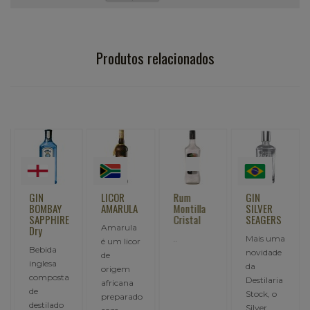
Produtos relacionados
GIN
LICOR
Rum
GIN
Y
BOMBAY
AMARULA
Montilla
SILVER
SAPPHIRE
Cristal
SEAGERS
Amarula
Dry
..
Mais uma
é um licor
Bebida
novidade
de
inglesa
da
origem
composta
Destilaria
africana
de
Stock, o
preparado
destilado
Silver