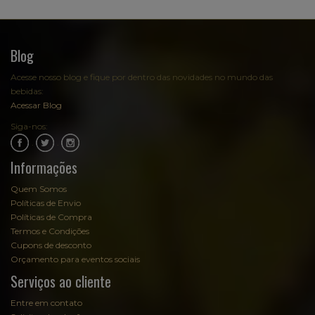
Blog
Acesse nosso blog e fique por dentro das novidades no mundo das
bebidas:
Acessar Blog
Siga-nos:
.
.
Informações
Quem Somos
Políticas de Envio
Políticas de Compra
Termos e Condições
Cupons de desconto
Orçamento para eventos sociais
Serviços ao cliente
Entre em contato