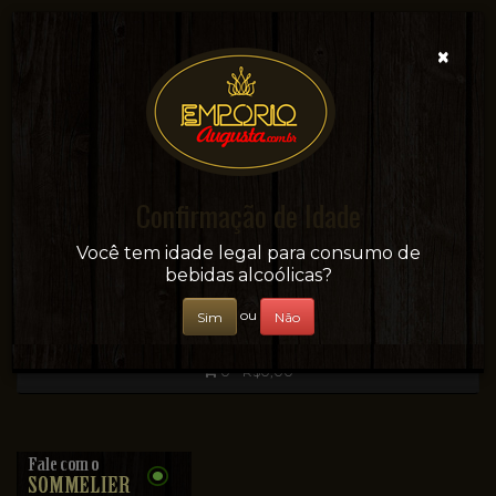
×
Confirmação de Idade
Sua conveniência e adega on-line!
Você tem idade legal para consumo de
bebidas alcoólicas?
ou
Sim
Não
0 - R$0,00