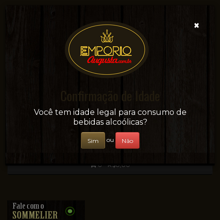
×
Confirmação de Idade
Sua conveniência e adega on-line!
Você tem idade legal para consumo de
bebidas alcoólicas?
ou
Sim
Não
0 - R$0,00