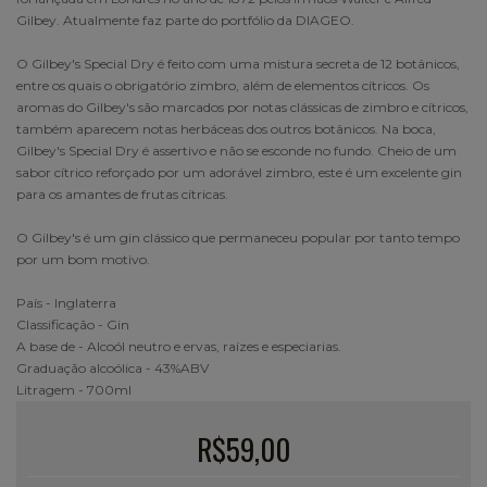
Gilbey. Atualmente faz parte do portfólio da DIAGEO.
O Gilbey's Special Dry é feito com uma mistura secreta de 12 botânicos,
entre os quais o obrigatório zimbro, além de elementos cítricos. Os
aromas do Gilbey's são marcados por notas clássicas de zimbro e cítricos,
também aparecem notas herbáceas dos outros botânicos. Na boca,
Gilbey's Special Dry é assertivo e não se esconde no fundo. Cheio de um
sabor cítrico reforçado por um adorável zimbro, este é um excelente gin
para os amantes de frutas cítricas.
O Gilbey's é um gin clássico que permaneceu popular por tanto tempo
por um bom motivo.
País - Inglaterra
Classificação - Gin
A base de - Alcoól neutro e ervas, raízes e especiarias.
Graduação alcoólica - 43%ABV
Litragem - 700ml
R$59,00