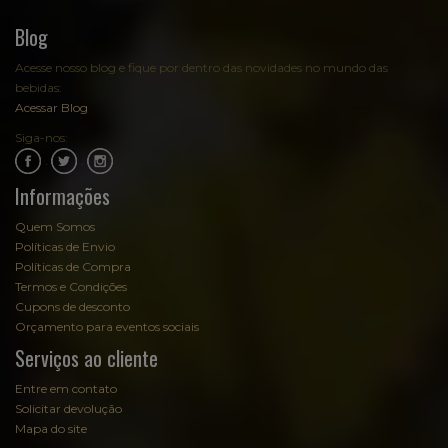
Blog
Acesse nosso blog e fique por dentro das novidades no mundo das
bebidas:
Acessar Blog
Siga-nos:
.
.
Informações
Quem Somos
Políticas de Envio
Políticas de Compra
Termos e Condições
Cupons de desconto
Orçamento para eventos sociais
Serviços ao cliente
Entre em contato
Solicitar devolução
Mapa do site