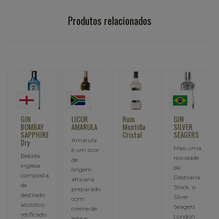
Produtos relacionados
GIN
LICOR
Rum
GIN
Y
BOMBAY
AMARULA
Montilla
SILVER
SAPPHIRE
Cristal
SEAGERS
Amarula
Dry
..
Mais uma
é um licor
Bebida
novidade
de
inglesa
da
origem
composta
Destilaria
africana
de
Stock, o
preparado
destilado
Silver
com
alcóolico
Seagers
creme de
retificado
London
leite e