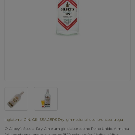
inglaterra
,
GIN
,
GIN SEAGERS Dry
,
gin nacional
,
deq
,
prontaentrega
O Gilbey's Special Dry Gin é um gin elaborado no Reino Unido. A marca
foi lançada em Londres no ano de 1872 pelos irmãos Walter e Alfred