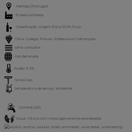
Alentejo (Portugal)
Ernesto Almeida
Classificação: Virgem Extra 100% Puro.
Oliva: Galega, Pictual, Arbequina e Cobrançosa
safra: consultar
não declarada.
Acidez 0,2%
ScrewCap
temperatura de serviço: ambiente
SOMMELIER
Visual:
Cítrica com notas ligeiramente esverdeadas.