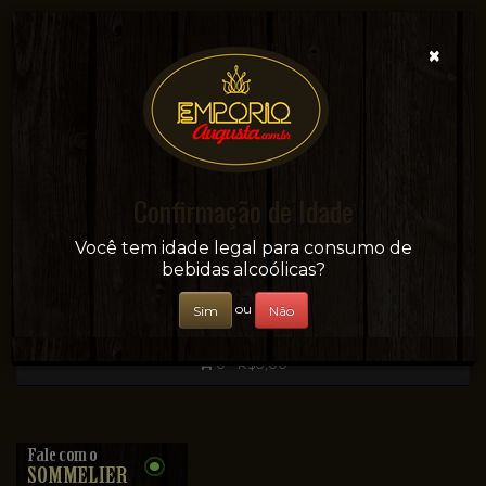
×
Confirmação de Idade
Sua conveniência e adega on-line!
Você tem idade legal para consumo de
bebidas alcoólicas?
ou
Sim
Não
0 - R$0,00