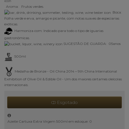
Aroma:
Frutos verdes
.
Boca:
Folha verde e erva, amargo e picante, com notas suaves de especiarias
exóticas
.
Harmoniza com: Indicado para todo o tipo de iguarias
gastronômicas.
SUGESTÃO DE GUARDA: 05anos
500ml
Medalha de Bronze - Oil China 2014 – 9th China International
Exihibition of Olive Oil & Edible Oil - Um dos maiores certames oleícolas
internacionais.
Esgotado
Azeite Cartuxa Extra Virgem 500ml em estoque: 0