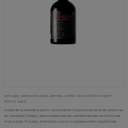
portugal
,
azeite portugues
,
alentejo
,
Azeite Cartuxa Extra Virgem
500ml
,
alant.
Azeite de qualidade superior, proveniente majoritariamente de azeitonas
da variedade Galega, selecionadas pelo seu perfeito estado sanitário e de
maturação. Frutado, aromático, suave no paladar e bem equilibrado.