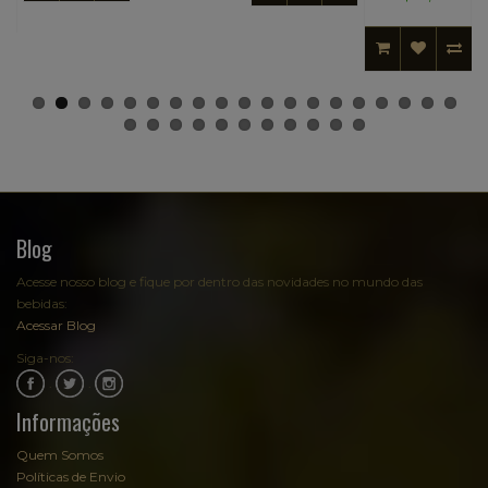
Blog
Acesse nosso blog e fique por dentro das novidades no mundo das
bebidas:
Acessar Blog
Siga-nos:
.
.
Informações
Quem Somos
Políticas de Envio