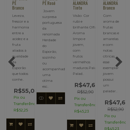
PÉ
PÉ Rosé
ALANDRA
ALANDRA
Branco
Tinto
Branco
Jovem
Leveza,
Visão: Cor
Com
surpresa
frescor e a
rubi e
aroma de
portuguesa
harmonia
brilhante.Olfato:
frutas
da
entre a
Aroma
brancas e
renomada
acidez e a
limpo e
amarelas
Herdade
fruta
jovem,
e com
do
aliados à
com
notas
ssima
Esporão,
qualidade
frutos
cítricas,
sozinho
da
vermelhos
esse
ou
Esporão
maduros.Paladar:
exemplar
acompanhado
que todos
Palad..
jovem
uma
conhe..
possui
otíma
R$47,61
um
esc..
R$55,00
,00
paladar..
R$52,90
Pix ou
Pix ou
00
R$47,61
Transferência:
Transferência:
R$52,90
R$52,25
R$45,23
ncia:
Pix ou
Transferência
R$45,23