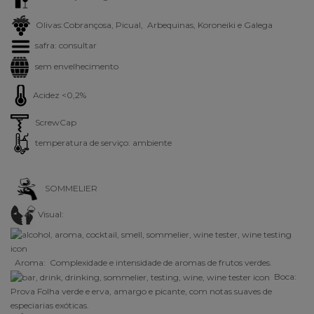
Olivas:Cobrançosa, Picual, Arbequinas, Koroneiki e Galega
safra: consultar
sem envelhecimento
Acidez <0,2%
ScrewCap
temperatura de serviço: ambiente
SOMMELIER
Visual:
Aroma: Complexidade e intensidade de aromas de frutos verdes
.
Boca:
Prova Folha verde e erva, amargo e picante, com notas suaves de
especiarias exóticas.