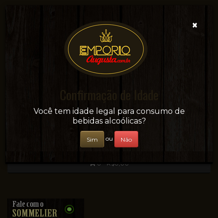
×
Confirmação de Idade
Sua conveniência e adega on-line!
Você tem idade legal para consumo de
bebidas alcoólicas?
ou
Sim
Não
0 - R$0,00