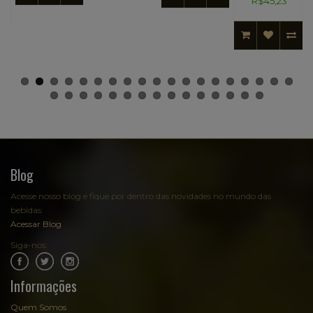
R$45,23
Blog
Acesse nosso blog e fique por dentro das novidades no mundo das
bebidas:
Acessar Blog
Siga-nos:
.
.
Informações
Quem Somos