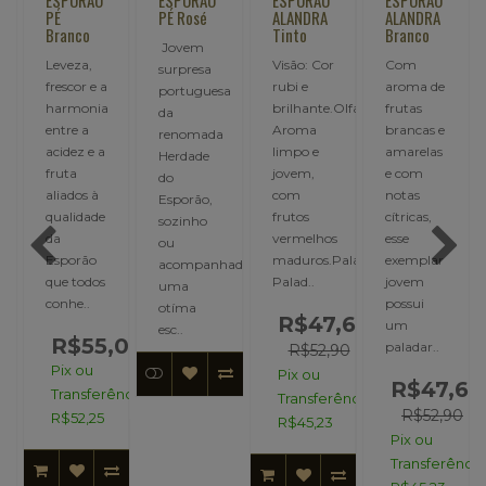
PÉ
PÉ Rosé
ALANDRA
ALANDRA
Branco
Tinto
Branco
Jovem
Leveza,
Visão: Cor
Com
surpresa
frescor e a
rubi e
aroma de
portuguesa
harmonia
brilhante.Olfato:
frutas
da
entre a
Aroma
brancas e
renomada
acidez e a
limpo e
amarelas
Herdade
fruta
jovem,
e com
do
aliados à
com
notas
ssima
Esporão,
qualidade
frutos
cítricas,
sozinho
da
vermelhos
esse
ou
Esporão
maduros.Paladar:
exemplar
acompanhado
que todos
Palad..
jovem
uma
conhe..
possui
otíma
R$47,61
um
esc..
R$55,00
,00
paladar..
R$52,90
Pix ou
Pix ou
00
R$47,61
Transferência:
Transferência:
R$52,90
R$52,25
R$45,23
ncia:
Pix ou
Transferência