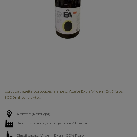
portugal
,
azeite portugues
,
alentejo
,
Azeite Extra Virgem EA 3litros
,
3000ml
,
ea
,
alantej.
,
Alentejo (Portugal)
Produtor Fundação Eugénio de Almeida
Classificação: Virgem Extra 100% Puro.