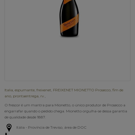
Italia
,
espumante
,
freixenet
,
FREIXENET MIONETTO Prosecco
,
fim de
ano
,
prontaentrega
,
rv.
,
O frescor é um mantra para Mionetto, o único produtor de Prosecco a
engarrafar quando o pedido chega. Mionetto orgulha-se dessa garantia
de qualidade desde 1887.
Itália - Província de Treviso, área de DOC