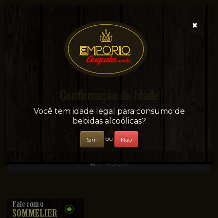
×
Confirmação de Idade
Sua conveniência e adega on-line!
Você tem idade legal para consumo de
bebidas alcoólicas?
ou
Sim
Não
0 - R$0,00