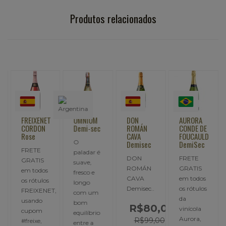
Produtos relacionados
FREIXENET
OMNIUM
DON
AURORA
CORDON
Demi-sec
ROMÁN
CONDE DE
Rose
CAVA
FOUCAULD
O
Demisec
DemiSec
FRETE
paladar é
DON
FRETE
GRATIS
suave,
ROMÁN
GRATIS
em todos
fresco e
CAVA
em todos
os rótulos
longo
Demisec..
os rótulos
FREIXENET,
com um
,
da
usando
bom
R$80,00
vinícola
cupom
equilíbrio
Aurora,
R$99,00
#freixe,
entre a