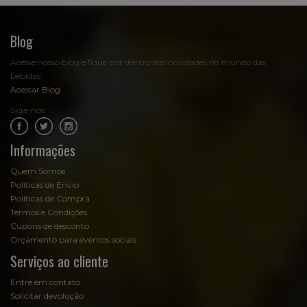
Blog
Acesse nosso blog e fique por dentro das novidades no mundo das
bebidas:
Acessar Blog
Siga-nos:
.
.
Informações
Quem Somos
Políticas de Envio
Políticas de Compra
Termos e Condições
Cupons de desconto
Orçamento para eventos sociais
Serviços ao cliente
Entre em contato
Solicitar devolução