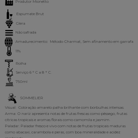
Produtor Mionetto
Espumate Brut
Glera
Não safrada
Amadurecimento: Método Charmat, Sem afinamento em garrafa
11%
Rolha
Serviço 6 ° C a 8 ° C.
750ml
SOMMELIER
Visual: Coloração amarelo palha brilhante com borbulhas intensas.
Arma: O nariz apresenta notas de frutas frescas como pêssego, frutas
cítricas tropicais e aromas florais como camomila e jasmim.
Paladar: Paladar fresco e vivo com notas de frutas tropicais maduras
como abacaxi, carambola e peras, com boa mineralidade e acidez