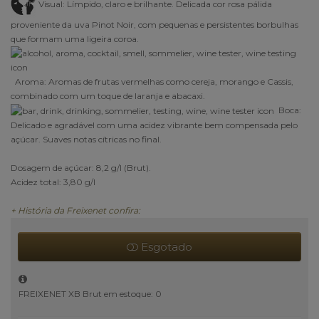
Visual:
Límpido, claro e brilhante. Delicada cor rosa pálida
proveniente da uva Pinot Noir, com pequenas e persistentes borbulhas
que formam uma ligeira coroa.
Aroma:
Aromas de frutas vermelhas como cereja, morango e Cassis,
combinado com um toque de laranja e abacaxi.
Boca:
Delicado e agradável com uma acidez vibrante bem compensada pelo
açúcar. Suaves notas cítricas no final.
Dosagem de açúcar: 8,2 g/l (Brut).
Acidez total: 3,80 g/l
+ História da Freixenet confira:
Esgotado
FREIXENET XB Brut em estoque: 0