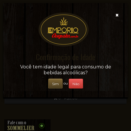
×
Confirmação de Idade
Sua conveniência e adega on-line!
Você tem idade legal para consumo de
bebidas alcoólicas?
ou
Sim
Não
0 - R$0,00