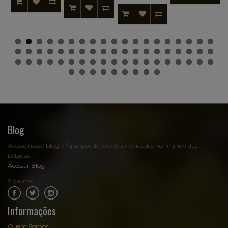
Blog
Acesse nosso blog e fique por dentro das novidades no mundo das
bebidas:
Acessar Blog
Siga-nos:
.
.
Informações
Quem Somos