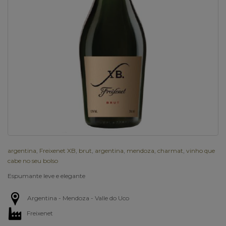
argentina
,
Freixenet XB
,
brut
,
argentina
,
mendoza
,
charmat
,
vinho que
cabe no seu bolso
Espumante leve e elegante
Argentina - Mendoza - Valle do Uco
Freixenet