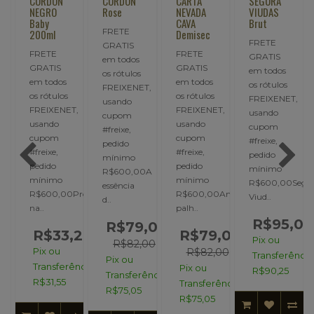
CORDON
CORDON
CARTA
SEGURA
NEGRO
Rose
NEVADA
VIUDAS
Baby
CAVA
Brut
FRETE
200ml
Demisec
FRETE
GRATIS
FRETE
FRETE
GRATIS
em todos
GRATIS
GRATIS
em todos
os rótulos
em todos
em todos
os rótulos
FREIXENET,
os rótulos
os rótulos
,
FREIXENET,
usando
FREIXENET,
FREIXENET,
usando
cupom
usando
usando
cupom
#freixe,
cupom
cupom
#freixe,
pedido
#freixe,
#freixe,
pedido
mínimo
pedido
pedido
mínimo
R$600,00A
mínimo
mínimo
Produzido
R$600,00Segu
essência
R$600,00Produzido
R$600,00Amarelo
Viud..
d..
na..
palh..
,00
R$95,00
R$79,00
R$33,21
R$79,00
Pix ou
00
R$82,00
Pix ou
R$82,00
Transferência
Pix ou
Transferência:
Pix ou
R$90,25
ncia:
Transferência:
R$31,55
Transferência:
R$75,05
R$75,05