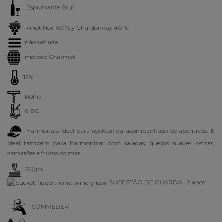
Espumante Brut
Pinot Noir 60 % y Chardonnay 40 %
não safrada
método Charmat
12%
Rolha
6-8C
Harmoniza Ideal para cocktail ou acompanhado de aperitivos. É
ideal também para harmonizar com saladas, queijos suaves, ostras,
camarões e frutos do mar.
750ml
SUGESTÃO DE GUARDA: 2 anos
SOMMELIER