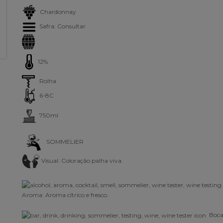
Chardonnay
Safra: Consultar
12%
Rolha
6-8C
750ml
SOMMELIER
Visual: Coloração palha viva
.
Aroma: Aroma cítrico e fresco.
Boca