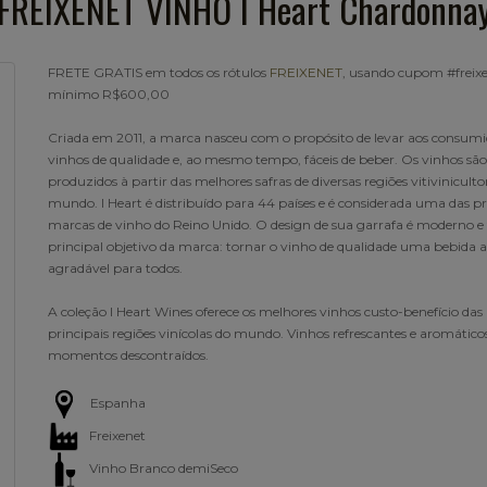
FREIXENET VINHO I Heart Chardonna
FRETE GRATIS em todos os rótulos
FREIXENET
, usando cupom #freixe
mínimo R$600,00
Criada em 2011, a marca nasceu com o propósito de levar aos consumi
vinhos de qualidade e, ao mesmo tempo, fáceis de beber. Os vinhos são
produzidos à partir das melhores safras de diversas regiões vitiviniculto
mundo. I Heart é distribuído para 44 países e é considerada uma das pr
marcas de vinho do Reino Unido. O design de sua garrafa é moderno e
principal objetivo da marca: tornar o vinho de qualidade uma bebida ac
agradável para todos.
A coleção I Heart Wines oferece os melhores vinhos custo-benefício das
principais regiões vinícolas do mundo. Vinhos refrescantes e aromático
momentos descontraídos.
Espanha
Freixenet
Vinho Branco demiSeco