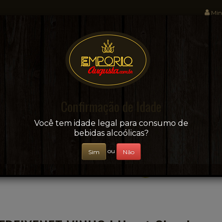
Min
Sua conveniência e adega on-line!
Confirmação de Idade
CERVEJAS
+ BEBIDAS
ÁGUAS E SUCOS
Você tem idade legal para consumo de
bebidas alcoólicas?
ou
Sim
Não