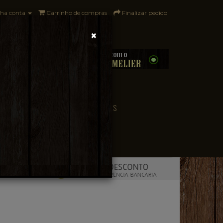
ha conta
Carrinho de compras
Finalizar pedido
×
0 - R$0,00
CONVENIÊNCIA
PAÍSES