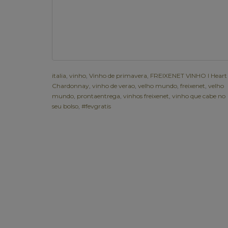
italia
,
vinho
,
Vinho de primavera
,
FREIXENET VINHO I Heart
Chardonnay
,
vinho de verao
,
velho mundo
,
freixenet
,
velho
mundo
,
prontaentrega
,
vinhos freixenet
,
vinho que cabe no
seu bolso
,
#fevgratis