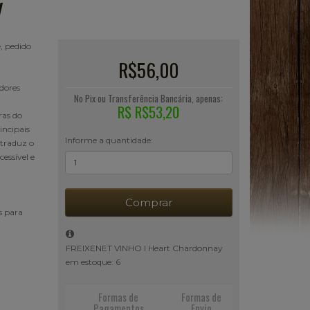
y
, pedido
R$56,00
dores
No Pix ou Transferência Bancária, apenas:
R$ R$53,20
ras do
incipais
Informe a quantidade:
 traduz o
essível e
Comprar
s para
FREIXENET VINHO I Heart Chardonnay
em estoque: 6
Formas de
Formas de
Pagamentos
Envio