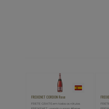
FREIXENET CARTA NEVADA CAVA Demisec
FREI
s rótulos
FRETE GRATIS em todos os rótulos
FRET
 #freixe,
FREIXENET, usando cupom #freixe,
FREI