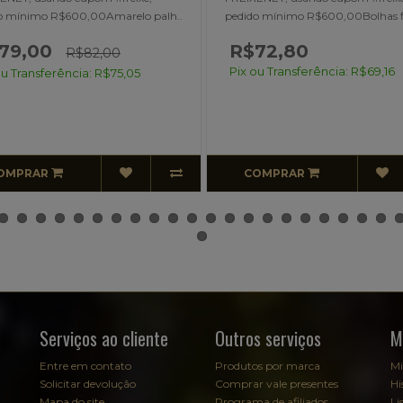
FREIXENET, usando cupom #frei
do mínimo R$600,00Bolhas finas..
pedido mínimo R$600,00Você acr
$72,80
R$72,80
 ou Transferência: R$69,16
Pix ou Transferência: R$69,16
COMPRAR
COMPRAR
Serviços ao cliente
Outros serviços
M
Entre em contato
Produtos por marca
Mi
Solicitar devolução
Comprar vale presentes
Hi
Mapa do site
Programa de afiliados
Li