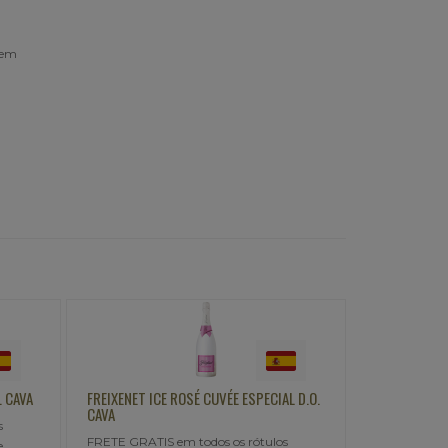
 em
IAL D.O.
FREIXENET CARTA NEVADA CAVA Demisec
FREIXENET 
baby
FRETE GRAT
os
FRETE GRATIS em todos os rótulos
FREIXENET,